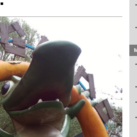
.
■
M