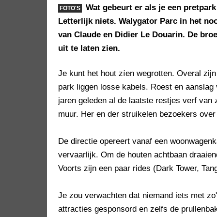
Wat gebeurt er als je een pretpar
FOTO'S
Letterlijk niets. Walygator Parc in het n
van Claude en Didier Le Douarin. De bro
uit te laten zien.
Je kunt het hout zíen wegrotten. Overal zijn
park liggen losse kabels. Roest en aansla
jaren geleden al de laatste restjes verf van
muur. Her en der struikelen bezoekers ove
De directie opereert vanaf een woonwagenka
vervaarlijk. Om de houten achtbaan draaiend
Voorts zijn een paar rides (Dark Tower, Tang
Je zou verwachten dat niemand iets met zo
attracties gesponsord en zelfs de prullenba