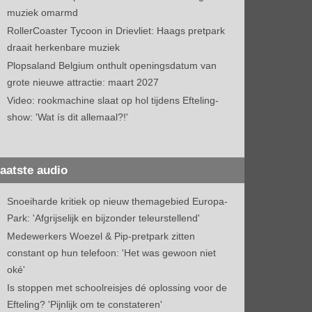
muziek omarmd
RollerCoaster Tycoon in Drievliet: Haags pretpark
draait herkenbare muziek
Plopsaland Belgium onthult openingsdatum van
grote nieuwe attractie: maart 2027
Video: rookmachine slaat op hol tijdens Efteling-
show: 'Wat ís dit allemaal?!'
aatste audio
Snoeiharde kritiek op nieuw themagebied Europa-
Park: 'Afgrijselijk en bijzonder teleurstellend'
Medewerkers Woezel & Pip-pretpark zitten
constant op hun telefoon: 'Het was gewoon niet
oké'
Is stoppen met schoolreisjes dé oplossing voor de
Efteling? 'Pijnlijk om te constateren'