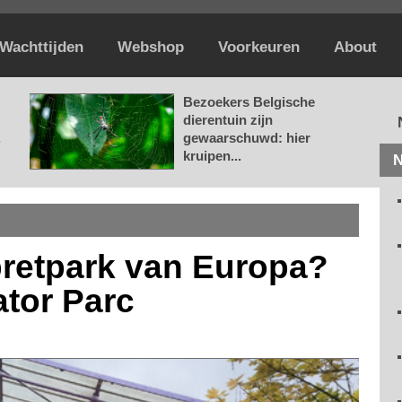
Wachttijden
Webshop
Voorkeuren
About
Bezoekers Belgische
dierentuin zijn
.
gewaarschuwd: hier
kruipen...
N
e pretpark van Europa?
ator Parc