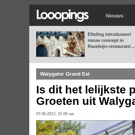
Nieuws
Efteling introduceert
nieuw concept in
Raveleijn-restaurant:..
Walygator Grand Est
Is dit het lelijkst
Groeten uit Walyg
07-05-2012, 15.00 uur