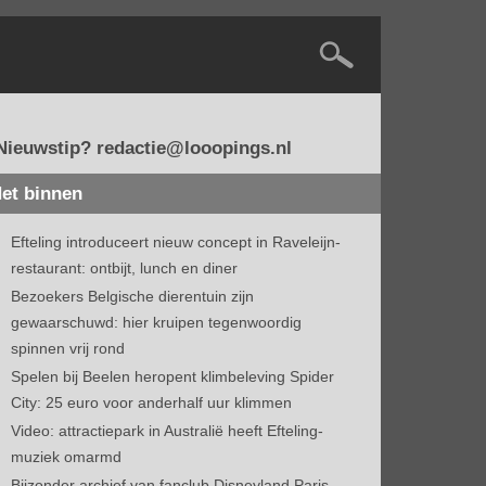
Nieuwstip? redactie@looopings.nl
et binnen
Efteling introduceert nieuw concept in Raveleijn-
restaurant: ontbijt, lunch en diner
Bezoekers Belgische dierentuin zijn
gewaarschuwd: hier kruipen tegenwoordig
spinnen vrij rond
Spelen bij Beelen heropent klimbeleving Spider
City: 25 euro voor anderhalf uur klimmen
Video: attractiepark in Australië heeft Efteling-
muziek omarmd
Bijzonder archief van fanclub Disneyland Paris