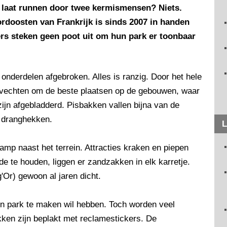
k laat runnen door twee kermismensen? Niets.
oordoosten van Frankrijk is sinds 2007 in handen
ers steken geen poot uit om hun park er toonbaar
 onderdelen afgebroken. Alles is ranzig. Door het hele
g vechten om de beste plaatsen op de gebouwen, waar
 zijn afgebladderd. Pisbakken vallen bijna van de
r dranghekken.
L
mp naast het terrein. Attracties kraken en piepen
e te houden, liggen er zandzakken in elk karretje.
'Or) gewoon al jaren dicht.
'n park te maken wil hebben. Toch worden veel
kken zijn beplakt met reclamestickers. De