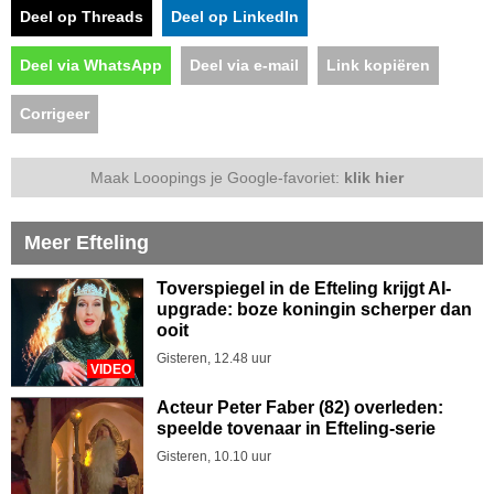
Deel op Threads
Deel op LinkedIn
Deel via WhatsApp
Deel via e-mail
Link kopiëren
Corrigeer
Maak Looopings je Google-favoriet:
klik hier
Meer Efteling
Toverspiegel in de Efteling krijgt AI-
upgrade: boze koningin scherper dan
ooit
Gisteren, 12.48 uur
VIDEO
Acteur Peter Faber (82) overleden:
speelde tovenaar in Efteling-serie
Gisteren, 10.10 uur