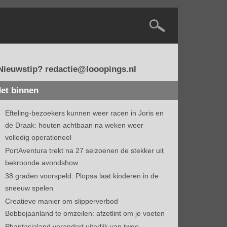
Nieuwstip? redactie@looopings.nl
et binnen
Efteling-bezoekers kunnen weer racen in Joris en
de Draak: houten achtbaan na weken weer
volledig operationeel
PortAventura trekt na 27 seizoenen de stekker uit
bekroonde avondshow
38 graden voorspeld: Plopsa laat kinderen in de
sneeuw spelen
Creatieve manier om slipperverbod
Bobbejaanland te omzeilen: afzetlint om je voeten
Phantasialand verandert uiterlijk van twee