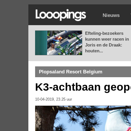
Nieuws
Efteling-bezoekers
kunnen weer racen in
Joris en de Draak:
houten...
Plopsaland Resort Belgium
K3-achtbaan geop
10-04-2019, 23.25 uur