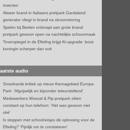
insecten
Alweer brand in Italiaans pretpark Gardaland:
generator vliegt in brand na stroomstoring
Spelen bij Beelen ontsnapt aan grote brand:
pretpark gewoon open na nachtelijke schoonmaak
Toverspiegel in de Efteling krijgt AI-upgrade: boze
koningin scherper dan ooit
aatste audio
Snoeiharde kritiek op nieuw themagebied Europa-
Park: 'Afgrijselijk en bijzonder teleurstellend'
Medewerkers Woezel & Pip-pretpark zitten
constant op hun telefoon: 'Het was gewoon niet
oké'
Is stoppen met schoolreisjes dé oplossing voor de
Efteling? 'Pijnlijk om te constateren'