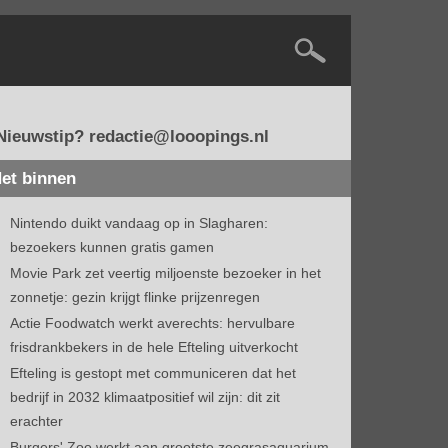
Nieuwstip? redactie@looopings.nl
et binnen
Nintendo duikt vandaag op in Slagharen:
bezoekers kunnen gratis gamen
Movie Park zet veertig miljoenste bezoeker in het
zonnetje: gezin krijgt flinke prijzenregen
Actie Foodwatch werkt averechts: hervulbare
frisdrankbekers in de hele Efteling uitverkocht
Efteling is gestopt met communiceren dat het
bedrijf in 2032 klimaatpositief wil zijn: dit zit
erachter
Burgers' Zoo werkt aan grootste zeegrasaquarium