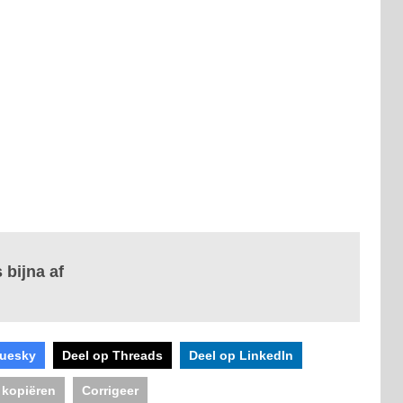
 bijna af
luesky
Deel op Threads
Deel op LinkedIn
 kopiëren
Corrigeer