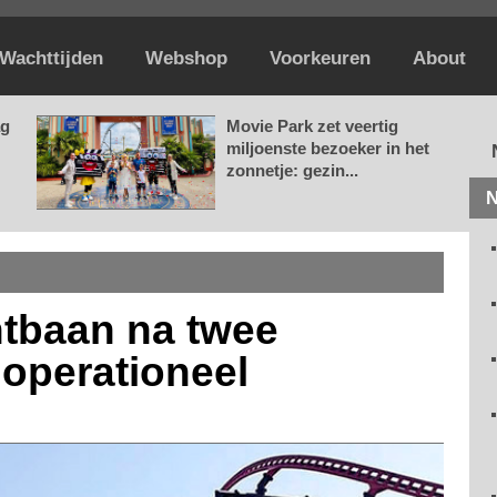
Wachttijden
Webshop
Voorkeuren
About
ag
Movie Park zet veertig
miljoenste bezoeker in het
zonnetje: gezin...
N
htbaan na twee
operationeel