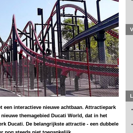
V
L
t een interactieve nieuwe achtbaan. Attractiepark
t nieuwe themagebied Ducati World, dat in het
k Ducati. De belangrijkste attractie - een dubbele
er nog steeds niet toegankelijk.