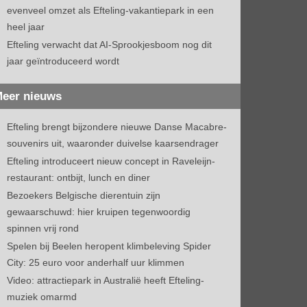
evenveel omzet als Efteling-vakantiepark in een
heel jaar
Efteling verwacht dat AI-Sprookjesboom nog dit
jaar geïntroduceerd wordt
eer nieuws
Efteling brengt bijzondere nieuwe Danse Macabre-
souvenirs uit, waaronder duivelse kaarsendrager
Efteling introduceert nieuw concept in Raveleijn-
restaurant: ontbijt, lunch en diner
Bezoekers Belgische dierentuin zijn
gewaarschuwd: hier kruipen tegenwoordig
spinnen vrij rond
Spelen bij Beelen heropent klimbeleving Spider
City: 25 euro voor anderhalf uur klimmen
Video: attractiepark in Australië heeft Efteling-
muziek omarmd