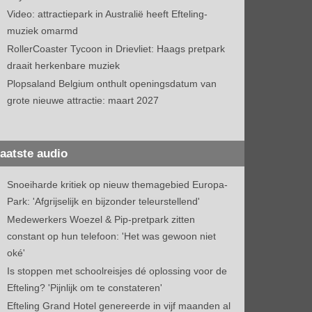
Video: attractiepark in Australië heeft Efteling-
muziek omarmd
RollerCoaster Tycoon in Drievliet: Haags pretpark
draait herkenbare muziek
Plopsaland Belgium onthult openingsdatum van
grote nieuwe attractie: maart 2027
aatste audio
Snoeiharde kritiek op nieuw themagebied Europa-
Park: 'Afgrijselijk en bijzonder teleurstellend'
Medewerkers Woezel & Pip-pretpark zitten
constant op hun telefoon: 'Het was gewoon niet
oké'
Is stoppen met schoolreisjes dé oplossing voor de
Efteling? 'Pijnlijk om te constateren'
Efteling Grand Hotel genereerde in vijf maanden al