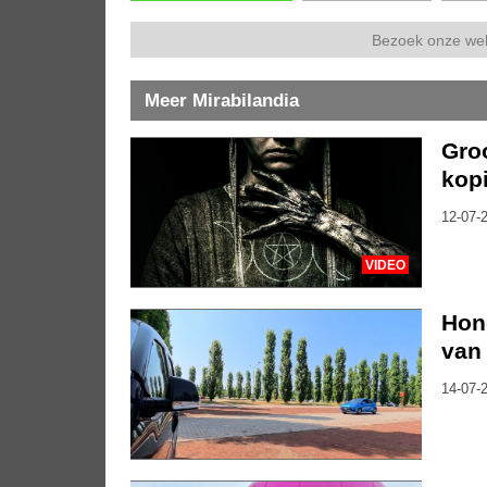
Bezoek onze we
Meer Mirabilandia
Groo
kopi
12-07-2
VIDEO
Hon
van 
14-07-2