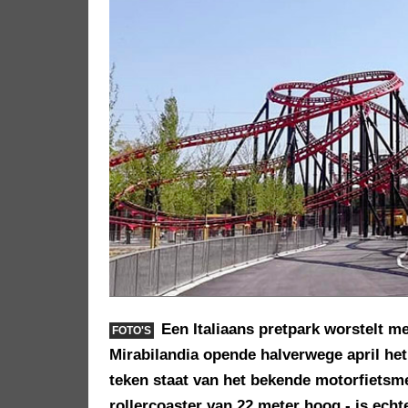
Een Italiaans pretpark worstelt me
FOTO'S
Mirabilandia opende halverwege april he
teken staat van het bekende motorfietsmer
rollercoaster van 22 meter hoog - is echt