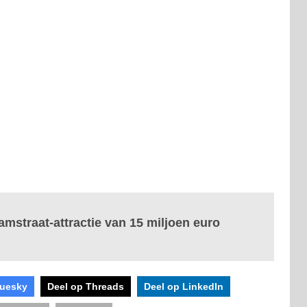
mstraat-attractie van 15 miljoen euro
luesky
Deel op Threads
Deel op LinkedIn