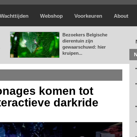
Wachttijden
Webshop
Voorkeuren
About
Bezoekers Belgische
dierentuin zijn
.
gewaarschuwd: hier
kruipen...
N
onages komen tot
teractieve darkride