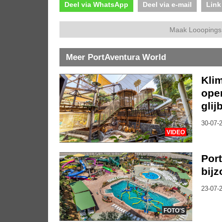
Deel via WhatsApp
Deel via e-mail
Link
Maak Looopings 
Meer PortAventura World
Kli
ope
glij
30-07-2
VIDEO
Por
bij
23-07-2
FOTO'S