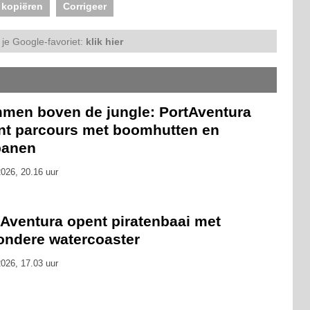
 kopiëren
Corrigeer
je Google-favoriet:
klik hier
mmen boven de jungle: PortAventura
nt parcours met boomhutten en
banen
026, 20.16 uur
tAventura opent piratenbaai met
zondere watercoaster
026, 17.03 uur