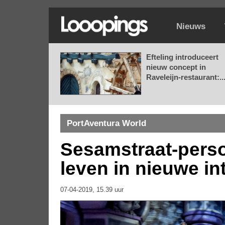
Nieuws
Efteling introduceert
nieuw concept in
Raveleijn-restaurant:..
PortAventura World
Sesamstraat-pers
leven in nieuwe in
07-04-2019, 15.39 uur