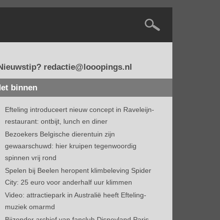
Nieuwstip? redactie@looopings.nl
et binnen
Efteling introduceert nieuw concept in Raveleijn-
restaurant: ontbijt, lunch en diner
Bezoekers Belgische dierentuin zijn
gewaarschuwd: hier kruipen tegenwoordig
spinnen vrij rond
Spelen bij Beelen heropent klimbeleving Spider
City: 25 euro voor anderhalf uur klimmen
Video: attractiepark in Australië heeft Efteling-
muziek omarmd
Bijzonder archief van fanclub Disneyland Paris