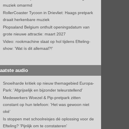
muziek omarmd
RollerCoaster Tycoon in Drievliet: Haags pretpark
draait herkenbare muziek
Plopsaland Belgium onthult openingsdatum van
grote nieuwe attractie: maart 2027
Video: rookmachine slaat op hol tijdens Efteling-
show: 'Wat ís dit allemaal?!'
aatste audio
Snoeiharde kritiek op nieuw themagebied Europa-
Park: 'Afgrijselijk en bijzonder teleurstellend'
Medewerkers Woezel & Pip-pretpark zitten
constant op hun telefoon: 'Het was gewoon niet
oké'
Is stoppen met schoolreisjes dé oplossing voor de
Efteling? 'Pijnlijk om te constateren'