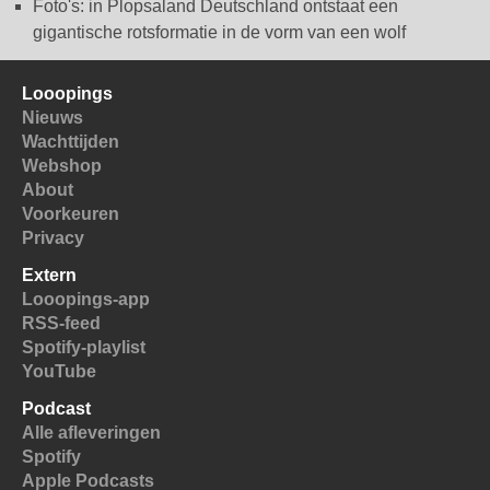
Foto's: in Plopsaland Deutschland ontstaat een
gigantische rotsformatie in de vorm van een wolf
Looopings
Nieuws
Wachttijden
Webshop
About
Voorkeuren
Privacy
Extern
Looopings-app
RSS-feed
Spotify-playlist
YouTube
Podcast
Alle afleveringen
Spotify
Apple Podcasts