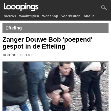
Nieuws
Wachttijden
Webshop
Voorkeuren
About
Efteling
Zanger Douwe Bob 'poepend'
gespot in de Efteling
18-01-2019, 13.11 uur