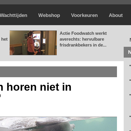
Wachttijden
Webshop
Voorkeuren
About
Actie Foodwatch werkt
 het
averechts: hervulbare
frisdrankbekers in de...
N
n horen niet in
'