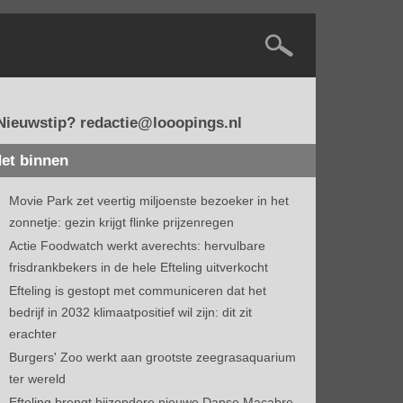
Nieuwstip? redactie@looopings.nl
et binnen
Movie Park zet veertig miljoenste bezoeker in het
zonnetje: gezin krijgt flinke prijzenregen
Actie Foodwatch werkt averechts: hervulbare
frisdrankbekers in de hele Efteling uitverkocht
Efteling is gestopt met communiceren dat het
bedrijf in 2032 klimaatpositief wil zijn: dit zit
erachter
Burgers' Zoo werkt aan grootste zeegrasaquarium
ter wereld
Efteling brengt bijzondere nieuwe Danse Macabre-