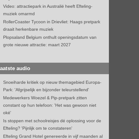
Video: attractiepark in Australië heeft Efteling-
muziek omarmd
RollerCoaster Tycoon in Drievliet: Haags pretpark
draait herkenbare muziek
Plopsaland Belgium onthult openingsdatum van
grote nieuwe attractie: maart 2027
aatste audio
Snoeiharde kritiek op nieuw themagebied Europa-
Park: 'Afgrijselijk en bijzonder teleurstellend'
Medewerkers Woezel & Pip-pretpark zitten
constant op hun telefoon: 'Het was gewoon niet
oké'
Is stoppen met schoolreisjes dé oplossing voor de
Efteling? 'Pijnlijk om te constateren'
Efteling Grand Hotel genereerde in vijf maanden al