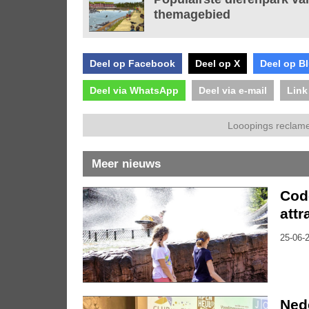
themagebied
Deel op Facebook
Deel op X
Deel op B
Deel via WhatsApp
Deel via e-mail
Link
Looopings reclame
Meer nieuws
Code
attr
25-06-2
Nede