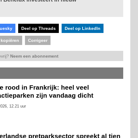
luesky
Deel op Threads
Deel op LinkedIn
 kopiëren
Corrigeer
vrij?
Neem een abonnement
 rood in Frankrijk: heel veel
actieparken zijn vandaag dicht
026, 12.21 uur
rlandse pretparksector spreekt al tien