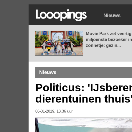
Nieuws
Movie Park zet veertig
miljoenste bezoeker in
zonnetje: gezin...
Nieuws
Politicus: 'IJsbere
dierentuinen thuis
06-01-2019, 13.36 uur