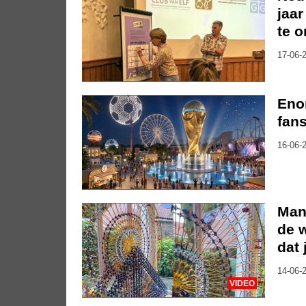
jaar
te 
17-06-2
Eno
fan
16-06-2
Man
de w
dat 
14-06-2
VIDEO