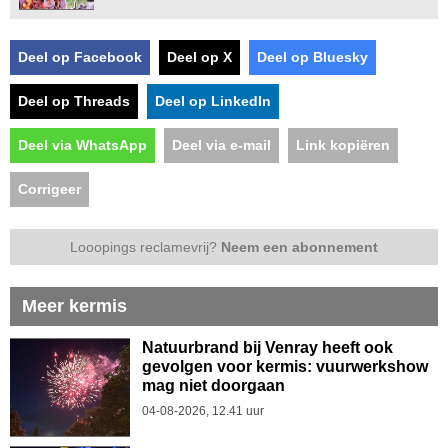
Deel op Facebook
Deel op X
Deel op Bluesky
Deel op Threads
Deel op LinkedIn
Deel via WhatsApp
Deel via e-mail
Link kopiëren
Corrigeer
Looopings reclamevrij?
Neem een abonnement
Meer kermis
Natuurbrand bij Venray heeft ook
gevolgen voor kermis: vuurwerkshow
mag niet doorgaan
04-08-2026, 12.41 uur