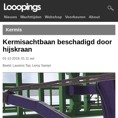
Nieuws
Wachttijden
Webshop
Voorkeuren
About
Kermis
Kermisachtbaan beschadigd door
hijskraan
01-12-2018, 01.11 uur
Beeld: Laurens Top, Leroy Samyn