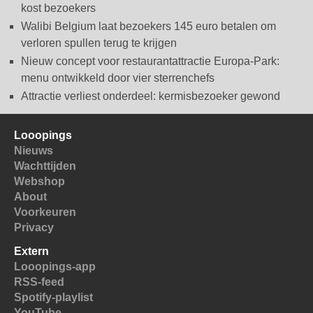
kost bezoekers
Walibi Belgium laat bezoekers 145 euro betalen om
verloren spullen terug te krijgen
Nieuw concept voor restaurantattractie Europa-Park:
menu ontwikkeld door vier sterrenchefs
Attractie verliest onderdeel: kermisbezoeker gewond
Looopings
Nieuws
Wachttijden
Webshop
About
Voorkeuren
Privacy
Extern
Looopings-app
RSS-feed
Spotify-playlist
YouTube