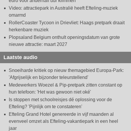
euro voor anderhalf uur klimmen
Video: attractiepark in Australië heeft Efteling-muziek
omarmd
RollerCoaster Tycoon in Drievliet: Haags pretpark draait
herkenbare muziek
Plopsaland Belgium onthult openingsdatum van grote
nieuwe attractie: maart 2027
Laatste audio
Snoeiharde kritiek op nieuw themagebied Europa-Park:
'Afgrijselijk en bijzonder teleurstellend'
Medewerkers Woezel & Pip-pretpark zitten constant op
hun telefoon: 'Het was gewoon niet oké'
Is stoppen met schoolreisjes dé oplossing voor de
Efteling? 'Pijnlijk om te constateren'
Efteling Grand Hotel genereerde in vijf maanden al
evenveel omzet als Efteling-vakantiepark in een heel
jaar