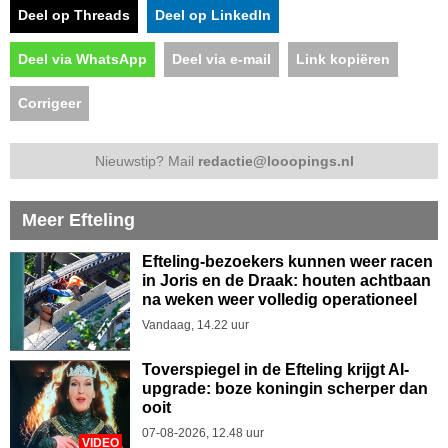
Deel op Threads
Deel op LinkedIn
Deel via WhatsApp
Deel via e-mail
Link kopiëren
Corrigeer
Nieuwstip? Mail
redactie@looopings.nl
Meer Efteling
Efteling-bezoekers kunnen weer racen
in Joris en de Draak: houten achtbaan
na weken weer volledig operationeel
Vandaag, 14.22 uur
Toverspiegel in de Efteling krijgt AI-
upgrade: boze koningin scherper dan
ooit
07-08-2026, 12.48 uur
VIDEO