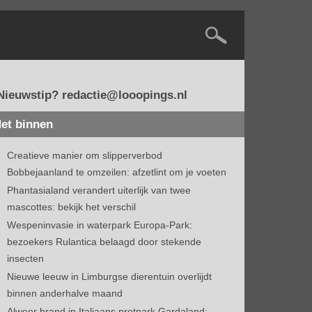
Nieuwstip? redactie@looopings.nl
et binnen
Creatieve manier om slipperverbod
Bobbejaanland te omzeilen: afzetlint om je voeten
Phantasialand verandert uiterlijk van twee
mascottes: bekijk het verschil
Wespeninvasie in waterpark Europa-Park:
bezoekers Rulantica belaagd door stekende
insecten
Nieuwe leeuw in Limburgse dierentuin overlijdt
binnen anderhalve maand
Alweer brand in Italiaans pretpark Gardaland: