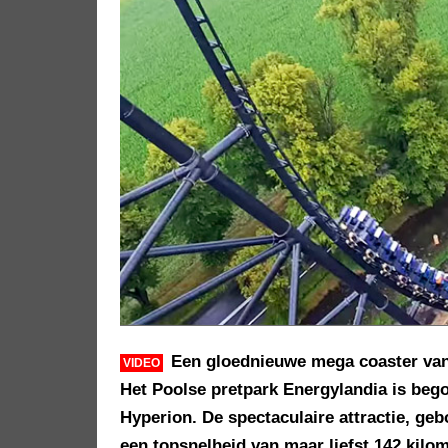
Een gloednieuwe mega coaster van 
VIDEO
Het Poolse pretpark Energylandia is beg
Hyperion. De spectaculaire attractie, geb
een topsnelheid van maar liefst 142 kilom