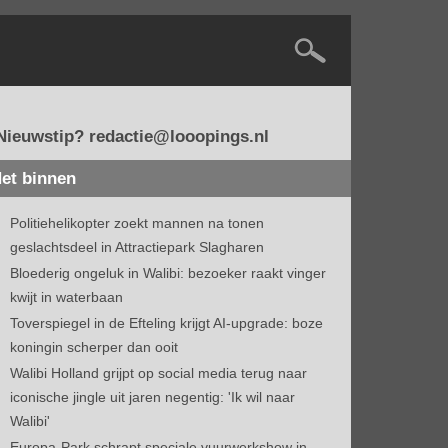
Nieuwstip? redactie@looopings.nl
et binnen
Politiehelikopter zoekt mannen na tonen
geslachtsdeel in Attractiepark Slagharen
Bloederig ongeluk in Walibi: bezoeker raakt vinger
kwijt in waterbaan
Toverspiegel in de Efteling krijgt AI-upgrade: boze
koningin scherper dan ooit
Walibi Holland grijpt op social media terug naar
iconische jingle uit jaren negentig: 'Ik wil naar
Walibi'
Europa-Park schrapt speciale vuurwerkshow in