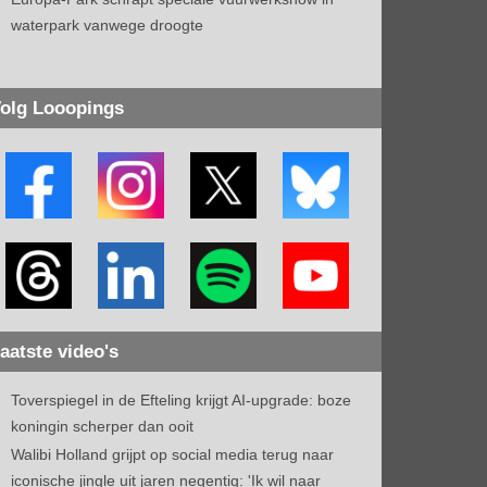
waterpark vanwege droogte
olg Looopings
aatste video's
Toverspiegel in de Efteling krijgt AI-upgrade: boze
koningin scherper dan ooit
Walibi Holland grijpt op social media terug naar
iconische jingle uit jaren negentig: 'Ik wil naar