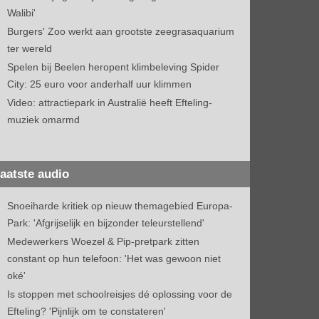
Walibi'
Burgers' Zoo werkt aan grootste zeegrasaquarium
ter wereld
Spelen bij Beelen heropent klimbeleving Spider
City: 25 euro voor anderhalf uur klimmen
Video: attractiepark in Australië heeft Efteling-
muziek omarmd
aatste audio
Snoeiharde kritiek op nieuw themagebied Europa-
Park: 'Afgrijselijk en bijzonder teleurstellend'
Medewerkers Woezel & Pip-pretpark zitten
constant op hun telefoon: 'Het was gewoon niet
oké'
Is stoppen met schoolreisjes dé oplossing voor de
Efteling? 'Pijnlijk om te constateren'