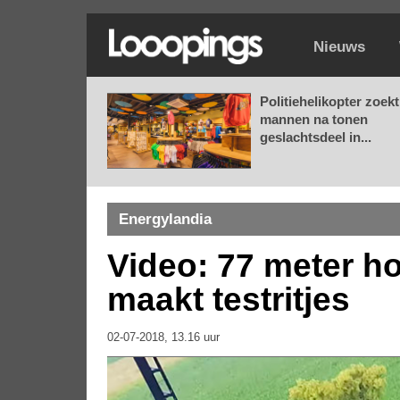
Nieuws
Politiehelikopter zoekt
mannen na tonen
geslachtsdeel in...
Energylandia
Video: 77 meter h
maakt testritjes
02-07-2018, 13.16 uur