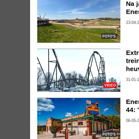
Na j
Ene
23-04-2
FOTO'S
Extr
trei
heu
31-01-2
VIDEO
Ene
44:
06-05-2
FOTO'S