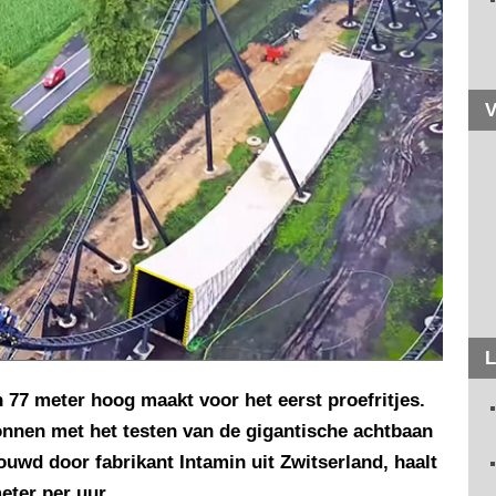
V
L
77 meter hoog maakt voor het eerst proefritjes.
onnen met het testen van de gigantische achtbaan
ouwd door fabrikant Intamin uit Zwitserland, haalt
eter per uur.