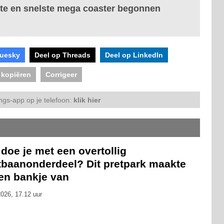
te en snelste mega coaster begonnen
luesky
Deel op Threads
Deel op LinkedIn
 kopiëren
Corrigeer
ngs-app op je telefoon:
klik hier
doe je met een overtollig
tbaanonderdeel? Dit pretpark maakte
een bankje van
026, 17.12 uur