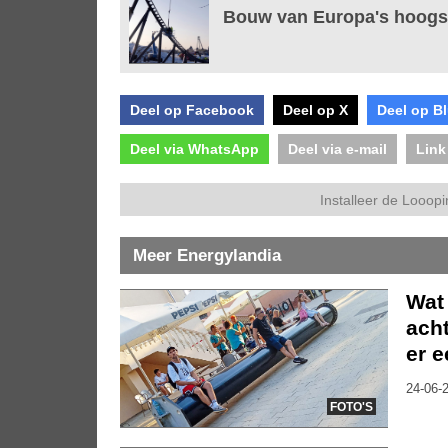
Bouw van Europa's hoogs
Deel op Facebook
Deel op X
Deel op B
Deel via WhatsApp
Deel via e-mail
Link
Installeer de Looopi
Meer Energylandia
Wat 
ach
er 
24-06-2
FOTO'S