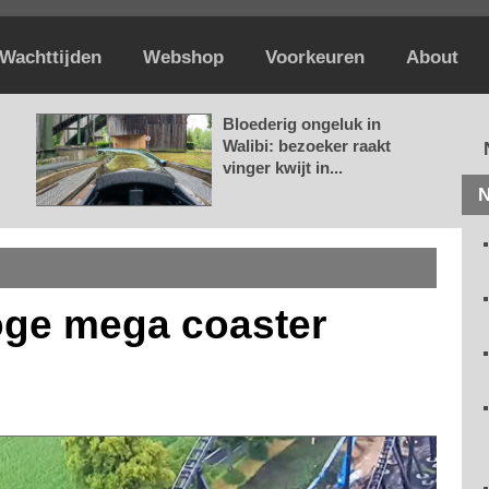
Wachttijden
Webshop
Voorkeuren
About
Bloederig ongeluk in
Walibi: bezoeker raakt
vinger kwijt in...
N
oge mega coaster