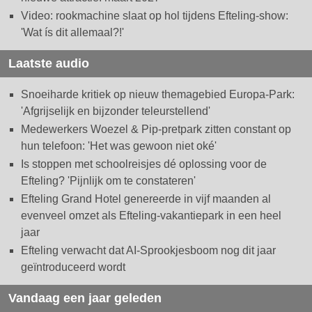
Video: rookmachine slaat op hol tijdens Efteling-show:
'Wat ís dit allemaal?!'
Laatste audio
Snoeiharde kritiek op nieuw themagebied Europa-Park:
'Afgrijselijk en bijzonder teleurstellend'
Medewerkers Woezel & Pip-pretpark zitten constant op
hun telefoon: 'Het was gewoon niet oké'
Is stoppen met schoolreisjes dé oplossing voor de
Efteling? 'Pijnlijk om te constateren'
Efteling Grand Hotel genereerde in vijf maanden al
evenveel omzet als Efteling-vakantiepark in een heel
jaar
Efteling verwacht dat AI-Sprookjesboom nog dit jaar
geïntroduceerd wordt
Vandaag een jaar geleden