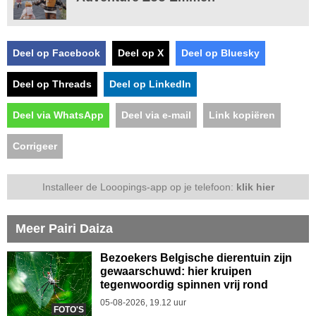
Deel op Facebook
Deel op X
Deel op Bluesky
Deel op Threads
Deel op LinkedIn
Deel via WhatsApp
Deel via e-mail
Link kopiëren
Corrigeer
Installeer de Looopings-app op je telefoon:
klik hier
Meer Pairi Daiza
Bezoekers Belgische dierentuin zijn
gewaarschuwd: hier kruipen
tegenwoordig spinnen vrij rond
05-08-2026, 19.12 uur
FOTO'S