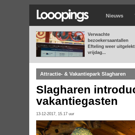
Nieuws
Verwachte
bezoekersaantallen
Efteling weer uitgelekt
vrijdag...
Attractie- & Vakantiepark Slagharen
Slagharen introduc
vakantiegasten
13-12-2017, 15.17 uur