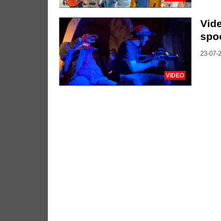
Vide
spo
23-07-2
VIDEO