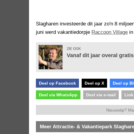
Slagharen investeerde dit jaar zo'n 8 miljoen
juni werd vakantiedorpje
Raccoon Village
in
ZIE OOK
Vanaf dit jaar overal gratis
Deel op Facebook
Deel op X
Deel op B
Deel via WhatsApp
Deel via e-mail
Link
Nieuwstip? Ma
Meer Attractie- & Vakantiepark Slaghar