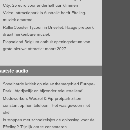
City: 25 euro voor anderhalf uur klimmen
Video: attractiepark in Australië heeft Efteling-
muziek omarmd
RollerCoaster Tycoon in Drievliet: Haags pretpark
draait herkenbare muziek
Plopsaland Belgium onthult openingsdatum van
grote nieuwe attractie: maart 2027
aatste audio
Snoeiharde kritiek op nieuw themagebied Europa-
Park: 'Afgrijselijk en bijzonder teleurstellend'
Medewerkers Woezel & Pip-pretpark zitten
constant op hun telefoon: 'Het was gewoon niet
oké'
Is stoppen met schoolreisjes dé oplossing voor de
Efteling? 'Pijnlijk om te constateren'