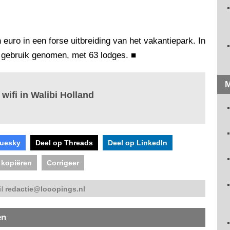
 euro in een forse uitbreiding van het vakantiepark. In
 gebruik genomen, met 63 lodges.
■
M
 wifi in Walibi Holland
luesky
Deel op Threads
Deel op LinkedIn
 kopiëren
Corrigeer
il
redactie@looopings.nl
en