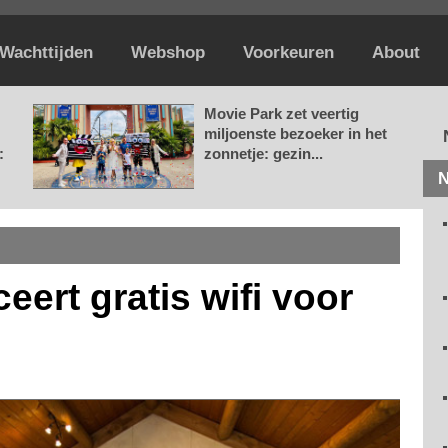
Wachttijden
Webshop
Voorkeuren
About
Movie Park zet veertig
miljoenste bezoeker in het
:
zonnetje: gezin...
N
eert gratis wifi voor