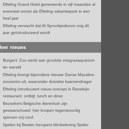
Efteling Grand Hotel genereerde in vijf maanden al
evenveel omzet als Efteling-vakantiepark in een
heel jaar
Efteling verwacht dat AI-Sprookjesboom nog dit
jaar geïntroduceerd wordt
eer nieuws
Burgers' Zoo werkt aan grootste zeegrasaquarium
ter wereld
Efteling brengt bijzondere nieuwe Danse Macabre-
souvenirs uit, waaronder duivelse kaarsendrager
Efteling introduceert nieuw concept in Raveleijn-
restaurant: ontbijt, lunch en diner
Bezoekers Belgische dierentuin zijn
gewaarschuwd: hier kruipen tegenwoordig
spinnen vrij rond
Spelen bij Beelen heropent klimbeleving Spider