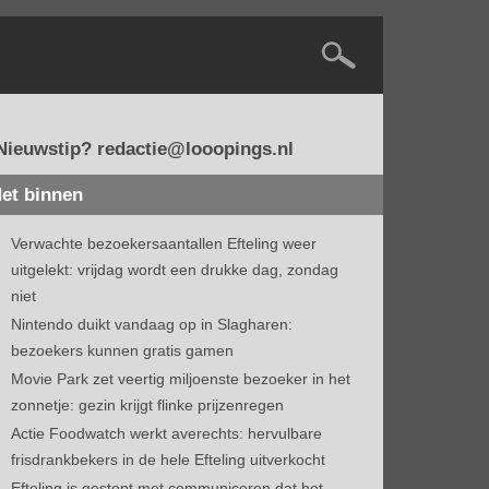
Nieuwstip? redactie@looopings.nl
et binnen
Verwachte bezoekersaantallen Efteling weer
uitgelekt: vrijdag wordt een drukke dag, zondag
niet
Nintendo duikt vandaag op in Slagharen:
bezoekers kunnen gratis gamen
Movie Park zet veertig miljoenste bezoeker in het
zonnetje: gezin krijgt flinke prijzenregen
Actie Foodwatch werkt averechts: hervulbare
frisdrankbekers in de hele Efteling uitverkocht
Efteling is gestopt met communiceren dat het