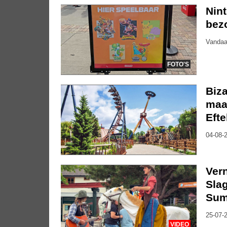
Nin
bez
Vandaa
FOTO'S
Biza
maa
Efte
04-08-2
Vern
Slag
Sum
25-07-2
VIDEO