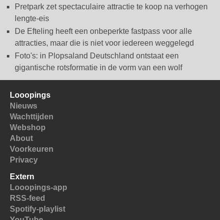
Pretpark zet spectaculaire attractie te koop na verhogen
lengte-eis
De Efteling heeft een onbeperkte fastpass voor alle
attracties, maar die is niet voor iedereen weggelegd
Foto's: in Plopsaland Deutschland ontstaat een
gigantische rotsformatie in de vorm van een wolf
Looopings
Nieuws
Wachttijden
Webshop
About
Voorkeuren
Privacy
Extern
Looopings-app
RSS-feed
Spotify-playlist
YouTube