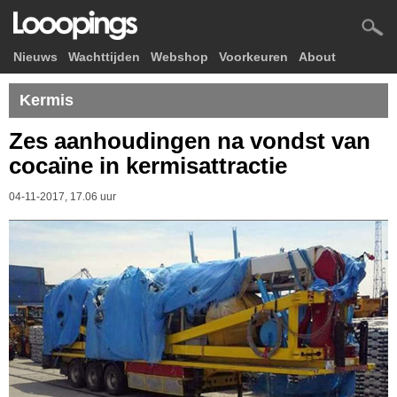
Nieuws
Wachttijden
Webshop
Voorkeuren
About
Kermis
Zes aanhoudingen na vondst van
cocaïne in kermisattractie
04-11-2017, 17.06 uur