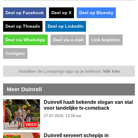
Deel op Facebook
Deel op X
Deel op Bluesky
Deel op Threads
Deel op LinkedIn
Deel via WhatsApp
Deel via e-mail
Link kopiëren
Corrigeer
Installeer de Looopings-app op je telefoon:
klik hier
Meer Duinrell
Duinrell haalt bekende slogan van stal
voor landelijke tv-comeback
27-07-2026, 13.59 uur
VIDEO
Duinrell serveert schepijs in