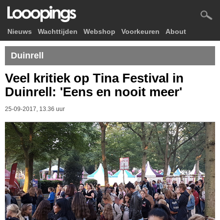
Nieuws
Wachttijden
Webshop
Voorkeuren
About
Duinrell
Veel kritiek op Tina Festival in
Duinrell: 'Eens en nooit meer'
25-09-2017, 13.36 uur