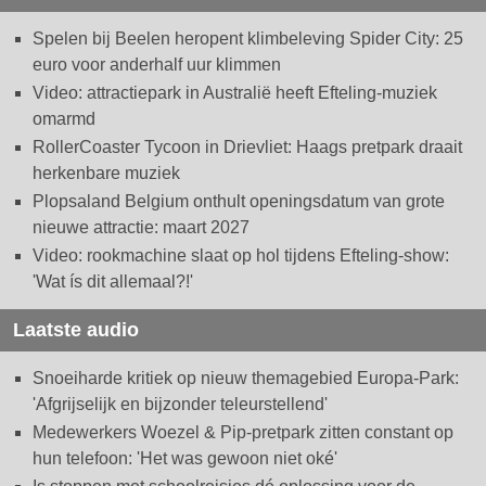
Spelen bij Beelen heropent klimbeleving Spider City: 25
euro voor anderhalf uur klimmen
Video: attractiepark in Australië heeft Efteling-muziek
omarmd
RollerCoaster Tycoon in Drievliet: Haags pretpark draait
herkenbare muziek
Plopsaland Belgium onthult openingsdatum van grote
nieuwe attractie: maart 2027
Video: rookmachine slaat op hol tijdens Efteling-show:
'Wat ís dit allemaal?!'
Laatste audio
Snoeiharde kritiek op nieuw themagebied Europa-Park:
'Afgrijselijk en bijzonder teleurstellend'
Medewerkers Woezel & Pip-pretpark zitten constant op
hun telefoon: 'Het was gewoon niet oké'