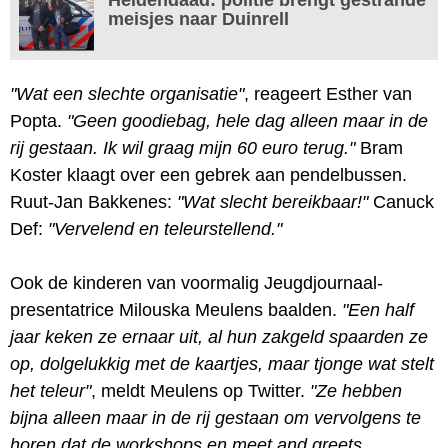
meisjes naar Duinrell
"Wat een slechte organisatie"
, reageert Esther van
Popta.
"Geen goodiebag, hele dag alleen maar in de
rij gestaan. Ik wil graag mijn 60 euro terug."
Bram
Koster klaagt over een gebrek aan pendelbussen.
Ruut-Jan Bakkenes:
"Wat slecht bereikbaar!"
Canuck
Def:
"Vervelend en teleurstellend."
Ook de kinderen van voormalig Jeugdjournaal-
presentatrice Milouska Meulens baalden.
"Een half
jaar keken ze ernaar uit, al hun zakgeld spaarden ze
op, dolgelukkig met de kaartjes, maar tjonge wat stelt
het teleur"
, meldt Meulens op Twitter.
"Ze hebben
bijna alleen maar in de rij gestaan om vervolgens te
horen dat de workshops en meet and greets