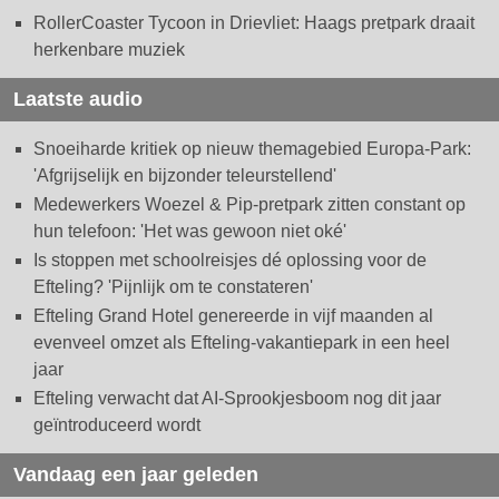
RollerCoaster Tycoon in Drievliet: Haags pretpark draait
herkenbare muziek
Laatste audio
Snoeiharde kritiek op nieuw themagebied Europa-Park:
'Afgrijselijk en bijzonder teleurstellend'
Medewerkers Woezel & Pip-pretpark zitten constant op
hun telefoon: 'Het was gewoon niet oké'
Is stoppen met schoolreisjes dé oplossing voor de
Efteling? 'Pijnlijk om te constateren'
Efteling Grand Hotel genereerde in vijf maanden al
evenveel omzet als Efteling-vakantiepark in een heel
jaar
Efteling verwacht dat AI-Sprookjesboom nog dit jaar
geïntroduceerd wordt
Vandaag een jaar geleden