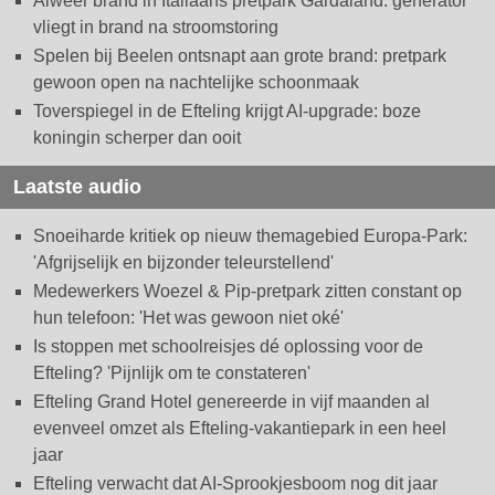
Alweer brand in Italiaans pretpark Gardaland: generator
vliegt in brand na stroomstoring
Spelen bij Beelen ontsnapt aan grote brand: pretpark
gewoon open na nachtelijke schoonmaak
Toverspiegel in de Efteling krijgt AI-upgrade: boze
koningin scherper dan ooit
Laatste audio
Snoeiharde kritiek op nieuw themagebied Europa-Park:
'Afgrijselijk en bijzonder teleurstellend'
Medewerkers Woezel & Pip-pretpark zitten constant op
hun telefoon: 'Het was gewoon niet oké'
Is stoppen met schoolreisjes dé oplossing voor de
Efteling? 'Pijnlijk om te constateren'
Efteling Grand Hotel genereerde in vijf maanden al
evenveel omzet als Efteling-vakantiepark in een heel
jaar
Efteling verwacht dat AI-Sprookjesboom nog dit jaar