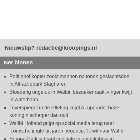
Nieuwstip?
redactie@looopings.nl
Net binnen
Politiehelikopter zoekt mannen na tonen geslachtsdeel
in Attractiepark Slagharen
Bloederig ongeluk in Walibi: bezoeker raakt vinger kwijt
in waterbaan
Toverspiegel in de Efteling krijgt AI-upgrade: boze
koningin scherper dan ooit
Walibi Holland grijpt op social media terug naar
iconische jingle uit jaren negentig: 'Ik wil naar Walibi'
Europa-Park schrapt speciale vuurwerkshow in