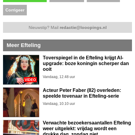
Corrigeer
Nieuwstip? Mail
redactie@looopings.nl
Meer Efteling
Toverspiegel in de Efteling krijgt AI-
upgrade: boze koningin scherper dan
ooit
Vandaag, 12.48 uur
VIDEO
Acteur Peter Faber (82) overleden:
speelde tovenaar in Efteling-serie
Vandaag, 10.10 uur
Verwachte bezoekersaantallen Efteling
weer uitgelekt: vrijdag wordt een
drukke dag, zondag niet