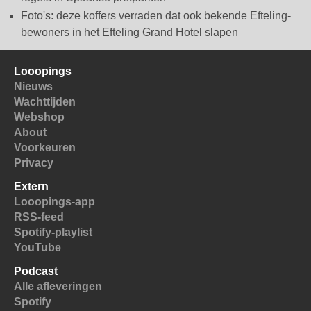
Foto's: deze koffers verraden dat ook bekende Efteling-
bewoners in het Efteling Grand Hotel slapen
Looopings
Nieuws
Wachttijden
Webshop
About
Voorkeuren
Privacy
Extern
Looopings-app
RSS-feed
Spotify-playlist
YouTube
Podcast
Alle afleveringen
Spotify