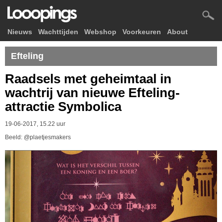
Nieuws
Wachttijden
Webshop
Voorkeuren
About
Efteling
Raadsels met geheimtaal in
wachtrij van nieuwe Efteling-
attractie Symbolica
19-06-2017, 15.22 uur
Beeld: @plaetjesmakers