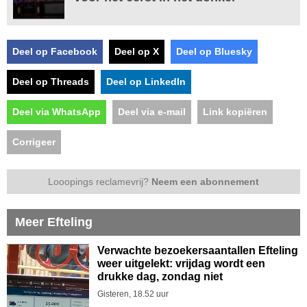
Deel op Facebook
Deel op X
Deel op Bluesky
Deel op Threads
Deel op LinkedIn
Deel via WhatsApp
Deel via e-mail
Link kopiëren
Corrigeer
Looopings reclamevrij?
Neem een abonnement
Meer Efteling
Verwachte bezoekersaantallen Efteling
weer uitgelekt: vrijdag wordt een
drukke dag, zondag niet
Gisteren, 18.52 uur