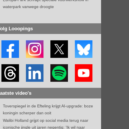
waterpark vanwege droogte
olg Looopings
aatste video's
Toverspiegel in de Efteling krijgt AI-upgrade: boze
koningin scherper dan ooit
Walibi Holland grijpt op social media terug naar
iconische jingle uit jaren negentig: 'Ik wil naar