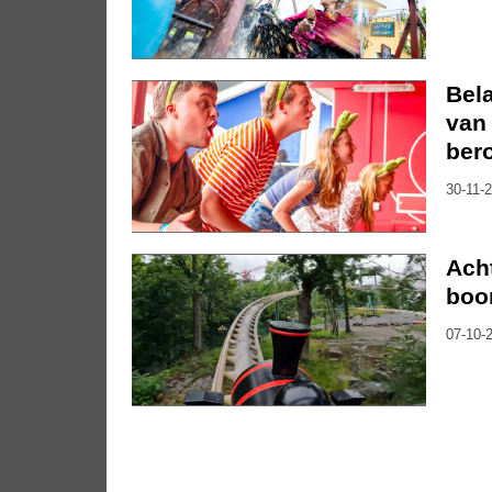
Bela
van 
ber
30-11-2
Ach
boo
07-10-2