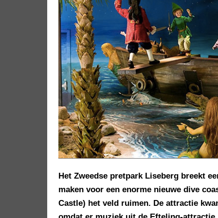
Het Zweedse pretpark Liseberg breekt een 
maken voor een enorme nieuwe dive coast
Castle) het veld ruimen. De attractie kw
omdat er muziek uit de Efteling-attracti