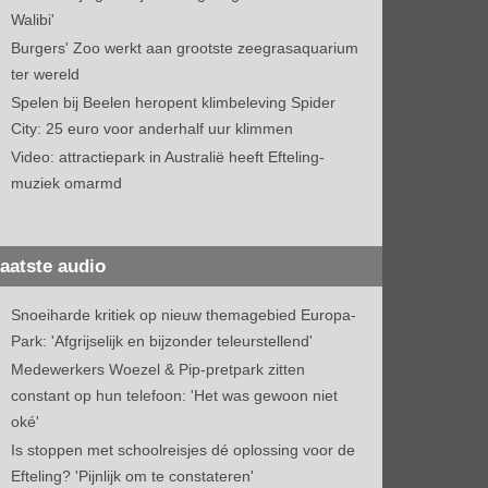
Walibi'
Burgers' Zoo werkt aan grootste zeegrasaquarium
ter wereld
Spelen bij Beelen heropent klimbeleving Spider
City: 25 euro voor anderhalf uur klimmen
Video: attractiepark in Australië heeft Efteling-
muziek omarmd
aatste audio
Snoeiharde kritiek op nieuw themagebied Europa-
Park: 'Afgrijselijk en bijzonder teleurstellend'
Medewerkers Woezel & Pip-pretpark zitten
constant op hun telefoon: 'Het was gewoon niet
oké'
Is stoppen met schoolreisjes dé oplossing voor de
Efteling? 'Pijnlijk om te constateren'