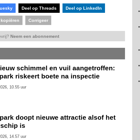
luesky
Deel op Threads
Deel op LinkedIn
 kopiëren
Corrigeer
vrij?
Neem een abonnement
ieuw schimmel en vuil aangetroffen:
park riskeert boete na inspectie
026, 10.55 uur
park doopt nieuwe attractie alsof het
schip is
026, 14.57 uur