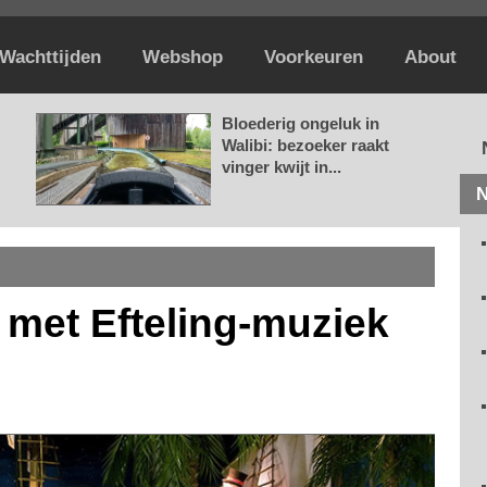
Wachttijden
Webshop
Voorkeuren
About
Bloederig ongeluk in
Walibi: bezoeker raakt
vinger kwijt in...
N
 met Efteling-muziek