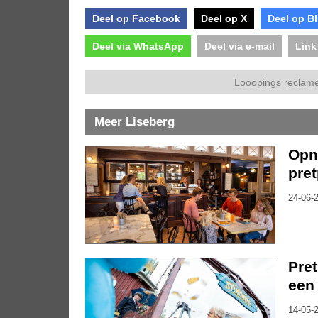
Deel op Facebook
Deel op X
Deel op B
Deel via WhatsApp
Deel via e-mail
Link
Looopings reclame
Meer Liseberg
Opn
pret
24-06-2
Pret
een 
14-05-2