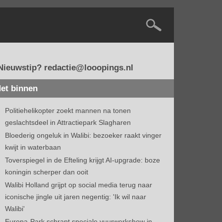
Nieuwstip? redactie@looopings.nl
et binnen
Politiehelikopter zoekt mannen na tonen
geslachtsdeel in Attractiepark Slagharen
Bloederig ongeluk in Walibi: bezoeker raakt vinger
kwijt in waterbaan
Toverspiegel in de Efteling krijgt AI-upgrade: boze
koningin scherper dan ooit
Walibi Holland grijpt op social media terug naar
iconische jingle uit jaren negentig: 'Ik wil naar
Walibi'
Europa-Park schrapt speciale vuurwerkshow in