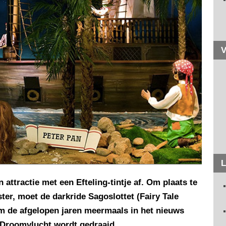
V
L
attractie met een Efteling-tintje af. Om plaats te
er, moet de darkride Sagoslottet (Fairy Tale
am de afgelopen jaren meermaals in het nieuws
e Droomvlucht wordt gedraaid.