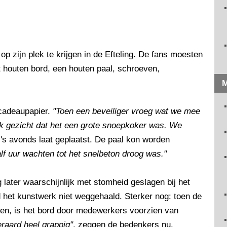
 zijn plek te krijgen in de Efteling. De fans moesten
 houten bord, een houten paal, schroeven,
M
 cadeaupapier.
"Toen een beveiliger vroeg wat we mee
k gezicht dat het een grote snoepkoker was. We
d 's avonds laat geplaatst. De paal kon worden
f uur wachten tot het snelbeton droog was."
later waarschijnlijk met stomheid geslagen bij het
d het kunstwerk niet weggehaald. Sterker nog: toen de
tten, is het bord door medewerkers voorzien van
eraard heel grappig"
, zeggen de bedenkers nu.