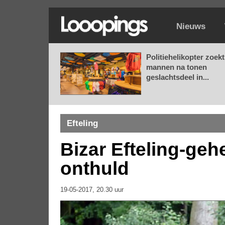
Nieuws
Politiehelikopter zoekt
mannen na tonen
geslachtsdeel in...
Efteling
Bizar Efteling-geh
onthuld
19-05-2017, 20.30 uur