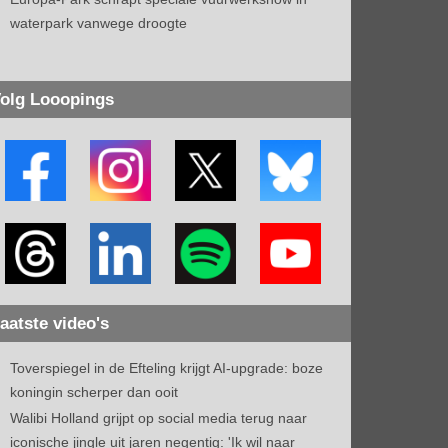
waterpark vanwege droogte
olg Looopings
aatste video's
Toverspiegel in de Efteling krijgt AI-upgrade: boze
koningin scherper dan ooit
Walibi Holland grijpt op social media terug naar
iconische jingle uit jaren negentig: 'Ik wil naar