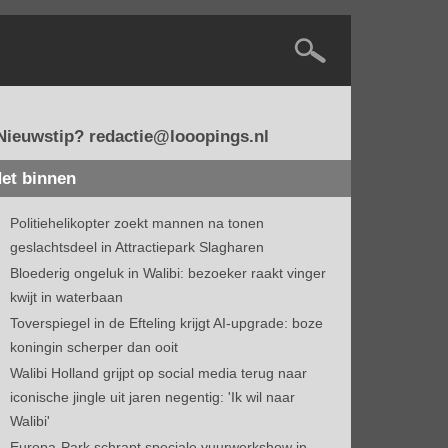
Nieuwstip? redactie@looopings.nl
et binnen
Politiehelikopter zoekt mannen na tonen
geslachtsdeel in Attractiepark Slagharen
Bloederig ongeluk in Walibi: bezoeker raakt vinger
kwijt in waterbaan
Toverspiegel in de Efteling krijgt AI-upgrade: boze
koningin scherper dan ooit
Walibi Holland grijpt op social media terug naar
iconische jingle uit jaren negentig: 'Ik wil naar
Walibi'
Europa-Park schrapt speciale vuurwerkshow in