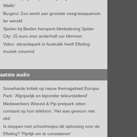
Walibi'
Burgers' Zoo werkt aan grootste zeegrasaquarium
ter wereld
Spelen bij Beelen heropent klimbeleving Spider
City: 25 euro voor anderhalf uur klimmen
Video: attractiepark in Australië heeft Efteling-
muziek omarmd
aatste audio
Snoeiharde kritiek op nieuw themagebied Europa-
Park: 'Afgrijselijk en bijzonder teleurstellend'
Medewerkers Woezel & Pip-pretpark zitten
constant op hun telefoon: 'Het was gewoon niet
oké'
Is stoppen met schoolreisjes dé oplossing voor de
Efteling? 'Pijnlijk om te constateren'