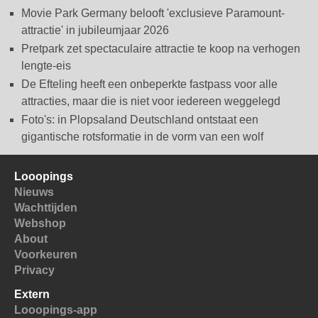
Movie Park Germany belooft 'exclusieve Paramount-
attractie' in jubileumjaar 2026
Pretpark zet spectaculaire attractie te koop na verhogen
lengte-eis
De Efteling heeft een onbeperkte fastpass voor alle
attracties, maar die is niet voor iedereen weggelegd
Foto's: in Plopsaland Deutschland ontstaat een
gigantische rotsformatie in de vorm van een wolf
Looopings
Nieuws
Wachttijden
Webshop
About
Voorkeuren
Privacy
Extern
Looopings-app