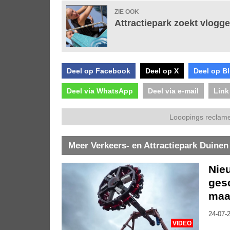
ZIE OOK
Attractiepark zoekt vlogge
Deel op Facebook
Deel op X
Deel op B
Deel via WhatsApp
Deel via e-mail
Link
Looopings reclame
Meer Verkeers- en Attractiepark Duinen
Nieu
ges
maa
24-07-2
VIDEO