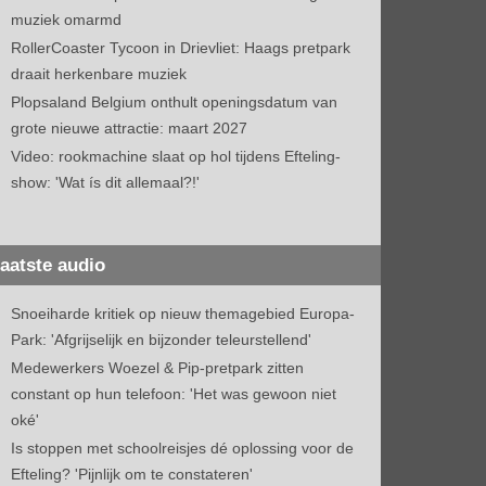
muziek omarmd
RollerCoaster Tycoon in Drievliet: Haags pretpark
draait herkenbare muziek
Plopsaland Belgium onthult openingsdatum van
grote nieuwe attractie: maart 2027
Video: rookmachine slaat op hol tijdens Efteling-
show: 'Wat ís dit allemaal?!'
aatste audio
Snoeiharde kritiek op nieuw themagebied Europa-
Park: 'Afgrijselijk en bijzonder teleurstellend'
Medewerkers Woezel & Pip-pretpark zitten
constant op hun telefoon: 'Het was gewoon niet
oké'
Is stoppen met schoolreisjes dé oplossing voor de
Efteling? 'Pijnlijk om te constateren'