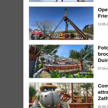
Open
Frie
12-05-2
Foto
bro
Dui
07-04-2
FOTO'S
Comp
attr
Zat
02-04-2