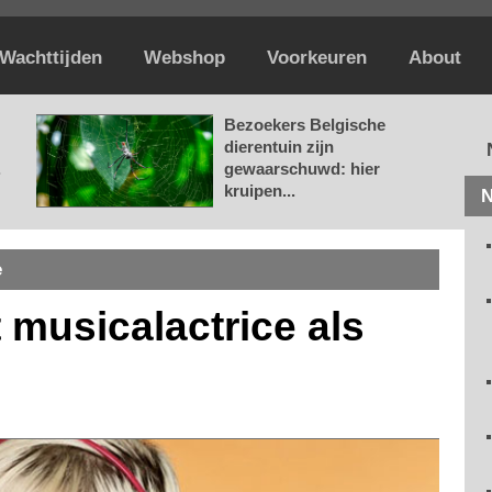
Wachttijden
Webshop
Voorkeuren
About
Bezoekers Belgische
dierentuin zijn
.
gewaarschuwd: hier
kruipen...
N
e
t musicalactrice als