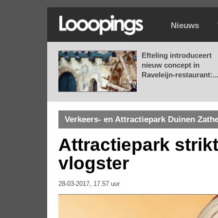
Nieuws
Efteling introduceert
nieuw concept in
Raveleijn-restaurant:..
Verkeers- en Attractiepark Duinen Zath
Attractiepark strik
vlogster
28-03-2017, 17.57 uur