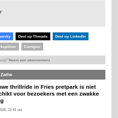
r
luesky
Deel op Threads
Deel op LinkedIn
 kopiëren
Corrigeer
vrij?
Neem een abonnement
 Zathe
we thrillride in Fries pretpark is niet
chikt voor bezoekers met een zwakke
g
026, 22.41 uur