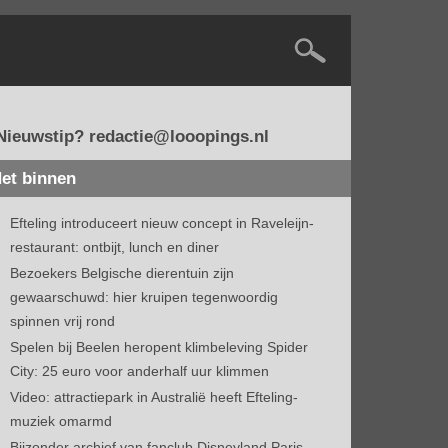
Nieuwstip? redactie@looopings.nl
et binnen
Efteling introduceert nieuw concept in Raveleijn-
restaurant: ontbijt, lunch en diner
Bezoekers Belgische dierentuin zijn
gewaarschuwd: hier kruipen tegenwoordig
spinnen vrij rond
Spelen bij Beelen heropent klimbeleving Spider
City: 25 euro voor anderhalf uur klimmen
Video: attractiepark in Australië heeft Efteling-
muziek omarmd
Bijzonder archief van fanclub Disneyland Paris