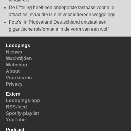
De Efteling heeft een onbeperkte fastpass voor alle
attracties, maar die is niet voor iedereen weggelegd
Foto's: in Plopsaland Deutschland ontstaat een
gigantische rotsformatie in de vorm van een wolf
Looopings
Nieuws
Wachttijden
Webshop
About
Voorkeuren
Privacy
Extern
Looopings-app
RSS-feed
Spotify-playlist
YouTube
Podcast