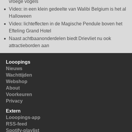
vroege vogels
Video: in een klein gedeelte van Walibi Belgium is het al
Halloween
Video: lichteffecten in de Magische Pendule boven het
Efteling Grand Hotel
Naast achtbaanonderdelen biedt Drievliet nu ook
attractieborden aan
Looopings
Nieuws
Wachttijden
Webshop
About
Voorkeuren
Privacy
Extern
Looopings-app
RSS-feed
Spotify-playlist