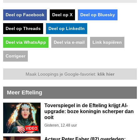
Deel op Facebook
Deel op X
Deel op Bluesky
Deel op Threads
Deel op LinkedIn
Deel via WhatsApp
Deel via e-mail
Link kopiëren
Corrigeer
Maak Looopings je Google-favoriet:
klik hier
Meer Efteling
Toverspiegel in de Efteling krijgt AI-
upgrade: boze koningin scherper dan
ooit
Gisteren, 12.48 uur
VIDEO
Acteur Peter Faber (82) overleden: