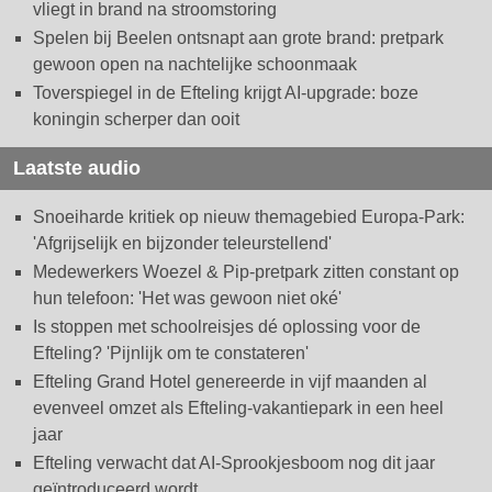
vliegt in brand na stroomstoring
Spelen bij Beelen ontsnapt aan grote brand: pretpark
gewoon open na nachtelijke schoonmaak
Toverspiegel in de Efteling krijgt AI-upgrade: boze
koningin scherper dan ooit
Laatste audio
Snoeiharde kritiek op nieuw themagebied Europa-Park:
'Afgrijselijk en bijzonder teleurstellend'
Medewerkers Woezel & Pip-pretpark zitten constant op
hun telefoon: 'Het was gewoon niet oké'
Is stoppen met schoolreisjes dé oplossing voor de
Efteling? 'Pijnlijk om te constateren'
Efteling Grand Hotel genereerde in vijf maanden al
evenveel omzet als Efteling-vakantiepark in een heel
jaar
Efteling verwacht dat AI-Sprookjesboom nog dit jaar
geïntroduceerd wordt