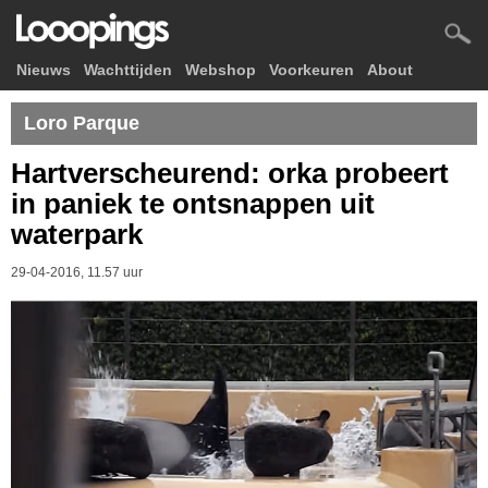
Nieuws
Wachttijden
Webshop
Voorkeuren
About
Loro Parque
Hartverscheurend: orka probeert
in paniek te ontsnappen uit
waterpark
29-04-2016, 11.57 uur