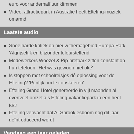
euro voor anderhalf uur klimmen
Video: attractiepark in Australië heeft Efteling-muziek
omarmd
Laatste audio
Snoeiharde kritiek op nieuw themagebied Europa-Park:
'Afgrijselijk en bijzonder teleurstellend'
Medewerkers Woezel & Pip-pretpark zitten constant op
hun telefoon: 'Het was gewoon niet oké'
Is stoppen met schoolreisjes dé oplossing voor de
Efteling? 'Pijnlijk om te constateren'
Efteling Grand Hotel genereerde in vijf maanden al
evenveel omzet als Efteling-vakantiepark in een heel
jaar
Efteling verwacht dat AI-Sprookjesboom nog dit jaar
geïntroduceerd wordt
Vandaag een jaar geleden