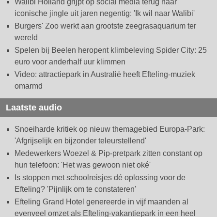
Walibi Holland grijpt op social media terug naar
iconische jingle uit jaren negentig: 'Ik wil naar Walibi'
Burgers' Zoo werkt aan grootste zeegrasaquarium ter
wereld
Spelen bij Beelen heropent klimbeleving Spider City: 25
euro voor anderhalf uur klimmen
Video: attractiepark in Australië heeft Efteling-muziek
omarmd
Laatste audio
Snoeiharde kritiek op nieuw themagebied Europa-Park:
'Afgrijselijk en bijzonder teleurstellend'
Medewerkers Woezel & Pip-pretpark zitten constant op
hun telefoon: 'Het was gewoon niet oké'
Is stoppen met schoolreisjes dé oplossing voor de
Efteling? 'Pijnlijk om te constateren'
Efteling Grand Hotel genereerde in vijf maanden al
evenveel omzet als Efteling-vakantiepark in een heel