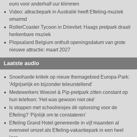
euro voor anderhalf uur klimmen
Video: attractiepark in Australië heeft Efteling-muziek
omarmd
RollerCoaster Tycoon in Drievliet: Haags pretpark draait
herkenbare muziek
Plopsaland Belgium onthult openingsdatum van grote
nieuwe attractie: maart 2027
Laatste audio
Snoeiharde kritiek op nieuw themagebied Europa-Park:
'Afgrijselijk en bijzonder teleurstellend'
Medewerkers Woezel & Pip-pretpark zitten constant op
hun telefoon: 'Het was gewoon niet oké'
Is stoppen met schoolreisjes dé oplossing voor de
Efteling? 'Pijnlijk om te constateren'
Efteling Grand Hotel genereerde in vijf maanden al
evenveel omzet als Efteling-vakantiepark in een heel