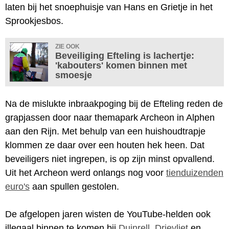
laten bij het snoephuisje van Hans en Grietje in het
Sprookjesbos.
ZIE OOK
Beveiliging Efteling is lachertje:
'kabouters' komen binnen met
smoesje
Na de mislukte inbraakpoging bij de Efteling reden de
grapjassen door naar themapark Archeon in Alphen
aan den Rijn. Met behulp van een huishoudtrapje
klommen ze daar over een houten hek heen. Dat
beveiligers niet ingrepen, is op zijn minst opvallend.
Uit het Archeon werd onlangs nog voor
tienduizenden
euro's
aan spullen gestolen.
De afgelopen jaren wisten de YouTube-helden ook
illegaal binnen te komen bij
Duinrell
,
Drievliet
en