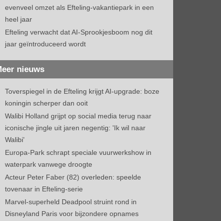
evenveel omzet als Efteling-vakantiepark in een
heel jaar
Efteling verwacht dat AI-Sprookjesboom nog dit
jaar geïntroduceerd wordt
eer nieuws
Toverspiegel in de Efteling krijgt AI-upgrade: boze
koningin scherper dan ooit
Walibi Holland grijpt op social media terug naar
iconische jingle uit jaren negentig: 'Ik wil naar
Walibi'
Europa-Park schrapt speciale vuurwerkshow in
waterpark vanwege droogte
Acteur Peter Faber (82) overleden: speelde
tovenaar in Efteling-serie
Marvel-superheld Deadpool struint rond in
Disneyland Paris voor bijzondere opnames