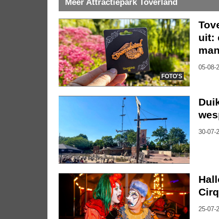
Meer Attractiepark Toverland
Tov
uit:
mani
05-08-2
FOTO'S
Duik
wes
30-07-2
Hal
Cirq
25-07-2