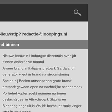
Nieuwstip? redactie@looopings.nl
et binnen
Nieuwe leeuw in Limburgse dierentuin overlijdt
binnen anderhalve maand
Alweer brand in Italiaans pretpark Gardaland:
generator vliegt in brand na stroomstoring
Spelen bij Beelen ontsnapt aan grote brand:
pretpark gewoon open na nachtelijke schoonmaak
Politiehelikopter zoekt mannen na tonen
geslachtsdeel in Attractiepark Slagharen
Bloederig ongeluk in Walibi: bezoeker raakt vinger
kwijt in waterbaan