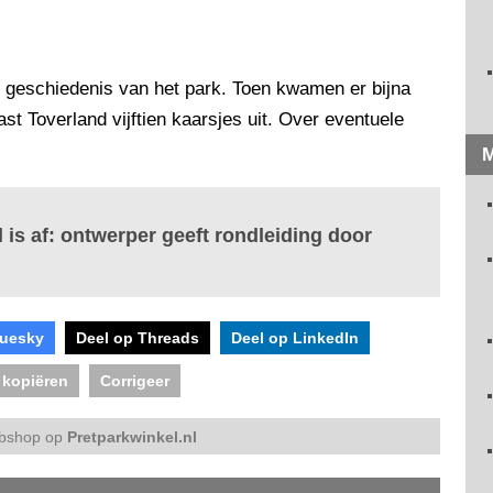
 geschiedenis van het park. Toen kwamen er bijna
ast Toverland vijftien kaarsjes uit. Over eventuele
M
 is af: ontwerper geeft rondleiding door
luesky
Deel op Threads
Deel op LinkedIn
 kopiëren
Corrigeer
bshop op
Pretparkwinkel.nl