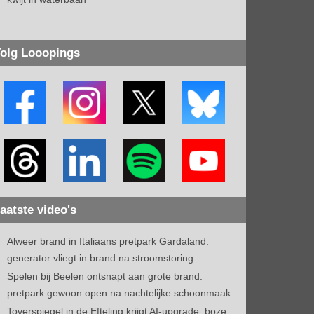
olg Looopings
aatste video's
Alweer brand in Italiaans pretpark Gardaland:
generator vliegt in brand na stroomstoring
Spelen bij Beelen ontsnapt aan grote brand:
pretpark gewoon open na nachtelijke schoonmaak
Toverspiegel in de Efteling krijgt AI-upgrade: boze