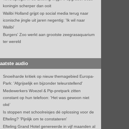
koningin scherper dan ooit
Walibi Holland grijpt op social media terug naar
iconische jingle uit jaren negentig: 'Ik wil naar
Walibi'
Burgers' Zoo werkt aan grootste zeegrasaquarium
ter wereld
aatste audio
Snoeiharde kritiek op nieuw themagebied Europa-
Park: 'Afgrijselijk en bijzonder teleurstellend'
Medewerkers Woezel & Pip-pretpark zitten
constant op hun telefoon: 'Het was gewoon niet
oké'
Is stoppen met schoolreisjes dé oplossing voor de
Efteling? 'Pijnlijk om te constateren'
Efteling Grand Hotel genereerde in vijf maanden al