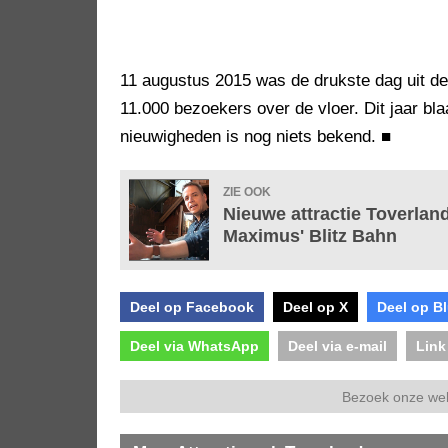
11 augustus 2015 was de drukste dag uit de
11.000 bezoekers over de vloer. Dit jaar bla
nieuwigheden is nog niets bekend.
■
ZIE OOK
Nieuwe attractie Toverland
Maximus' Blitz Bahn
Deel op Facebook
Deel op X
Deel op B
Deel via WhatsApp
Deel via e-mail
Link
Bezoek onze we