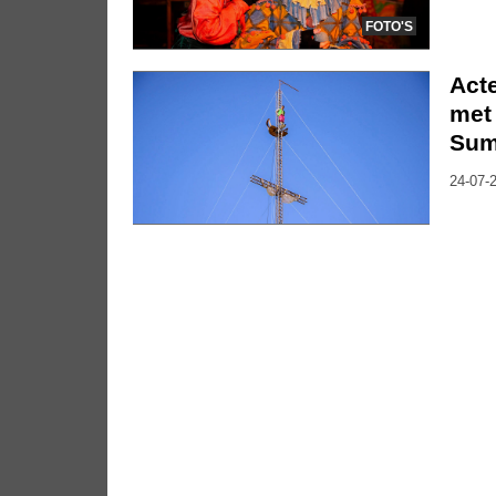
FOTO'S
Act
met 
Su
24-07-2