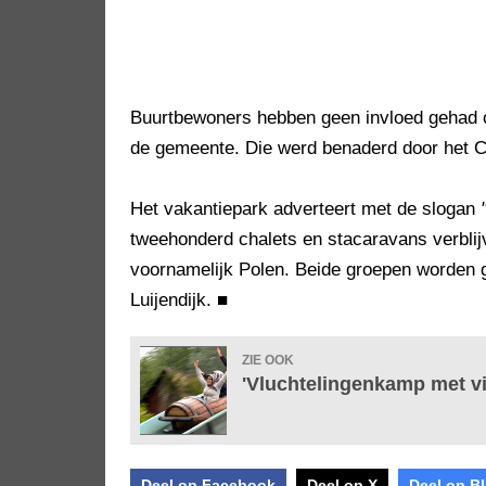
Buurtbewoners hebben geen invloed gehad o
de gemeente. Die werd benaderd door het 
Het vakantiepark adverteert met de slogan
tweehonderd chalets en stacaravans verblij
voornamelijk Polen. Beide groepen worden
Luijendijk.
■
ZIE OOK
'Vluchtelingenkamp met vij
Deel op Facebook
Deel op X
Deel op B