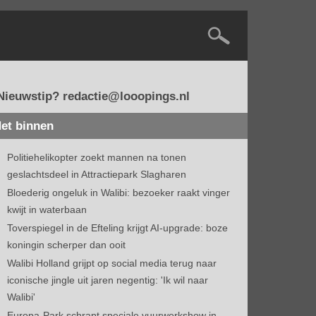
Nieuwstip? redactie@looopings.nl
et binnen
Politiehelikopter zoekt mannen na tonen
geslachtsdeel in Attractiepark Slagharen
Bloederig ongeluk in Walibi: bezoeker raakt vinger
kwijt in waterbaan
Toverspiegel in de Efteling krijgt AI-upgrade: boze
koningin scherper dan ooit
Walibi Holland grijpt op social media terug naar
iconische jingle uit jaren negentig: 'Ik wil naar
Walibi'
Europa-Park schrapt speciale vuurwerkshow in