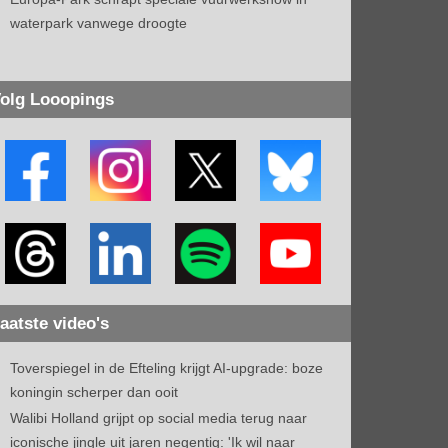
waterpark vanwege droogte
olg Looopings
aatste video's
Toverspiegel in de Efteling krijgt AI-upgrade: boze
koningin scherper dan ooit
Walibi Holland grijpt op social media terug naar
iconische jingle uit jaren negentig: 'Ik wil naar