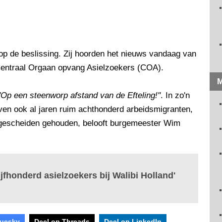
p de beslissing. Zij hoorden het nieuws vandaag van
Centraal Orgaan opvang Asielzoekers (COA).
M
"Op een steenworp afstand van de Efteling!"
. In zo'n
ven ook al jaren ruim achthonderd arbeidsmigranten,
 gescheiden gehouden, belooft burgemeester Wim
fhonderd asielzoekers bij Walibi Holland'
luesky
Deel op Threads
Deel op LinkedIn