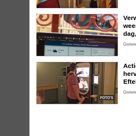
Ver
weer
dag
Gistere
Act
herv
Efte
Gistere
FOTO'S