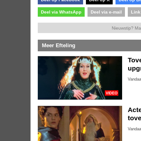
Deel via WhatsApp
Deel via e-mail
Link
Nieuwstip? Ma
Meer Efteling
Tove
upg
Vandaa
VIDEO
Acte
tove
Vandaa