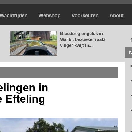
Wachttijden
Webshop
Voorkeuren
About
Bloederig ongeluk in
Walibi: bezoeker raakt
vinger kwijt in...
N
lingen in
 Efteling