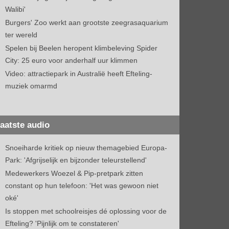
Walibi'
Burgers' Zoo werkt aan grootste zeegrasaquarium
ter wereld
Spelen bij Beelen heropent klimbeleving Spider
City: 25 euro voor anderhalf uur klimmen
Video: attractiepark in Australië heeft Efteling-
muziek omarmd
aatste audio
Snoeiharde kritiek op nieuw themagebied Europa-
Park: 'Afgrijselijk en bijzonder teleurstellend'
Medewerkers Woezel & Pip-pretpark zitten
constant op hun telefoon: 'Het was gewoon niet
oké'
Is stoppen met schoolreisjes dé oplossing voor de
Efteling? 'Pijnlijk om te constateren'