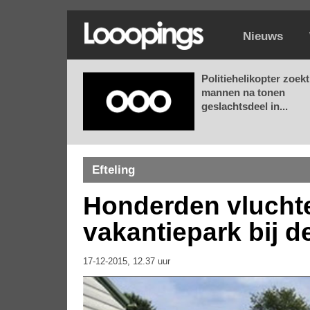
Nieuws
Politiehelikopter zoekt
mannen na tonen
geslachtsdeel in...
Efteling
Honderden vluchte
vakantiepark bij de
17-12-2015, 12.37 uur