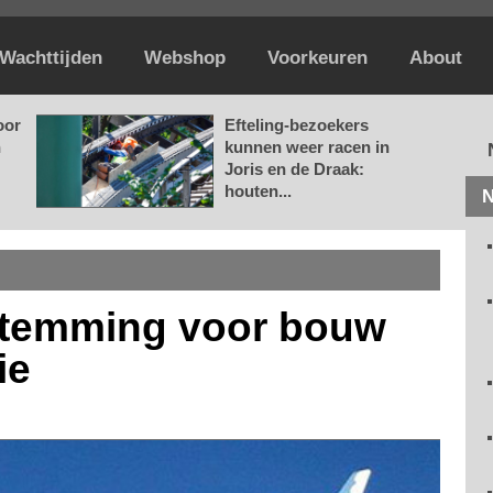
Wachttijden
Webshop
Voorkeuren
About
oor
Efteling-bezoekers
n
kunnen weer racen in
Joris en de Draak:
houten...
N
oestemming voor bouw
ie