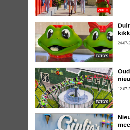
VIDEO
Duin
kik
24-07-2
FOTO'S
Oude
nieu
12-07-2
FOTO'S
Nieu
mee