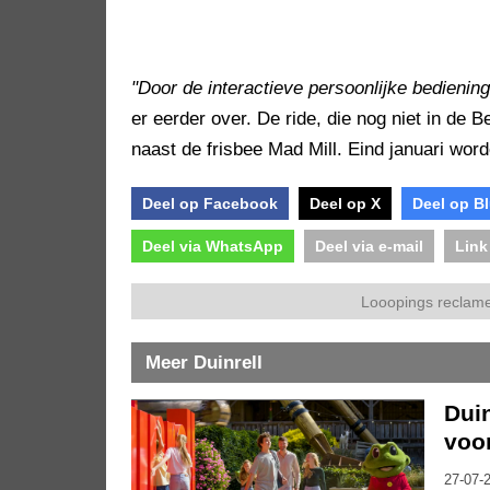
"Door de interactieve persoonlijke bediening 
er eerder over. De ride, die nog niet in de B
naast de frisbee Mad Mill. Eind januari w
Deel op Facebook
Deel op X
Deel op B
Deel via WhatsApp
Deel via e-mail
Link
Looopings reclame
Meer Duinrell
Duin
voo
27-07-2