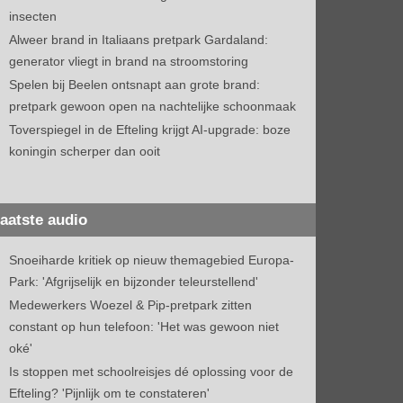
insecten
Alweer brand in Italiaans pretpark Gardaland:
generator vliegt in brand na stroomstoring
Spelen bij Beelen ontsnapt aan grote brand:
pretpark gewoon open na nachtelijke schoonmaak
Toverspiegel in de Efteling krijgt AI-upgrade: boze
koningin scherper dan ooit
aatste audio
Snoeiharde kritiek op nieuw themagebied Europa-
Park: 'Afgrijselijk en bijzonder teleurstellend'
Medewerkers Woezel & Pip-pretpark zitten
constant op hun telefoon: 'Het was gewoon niet
oké'
Is stoppen met schoolreisjes dé oplossing voor de
Efteling? 'Pijnlijk om te constateren'