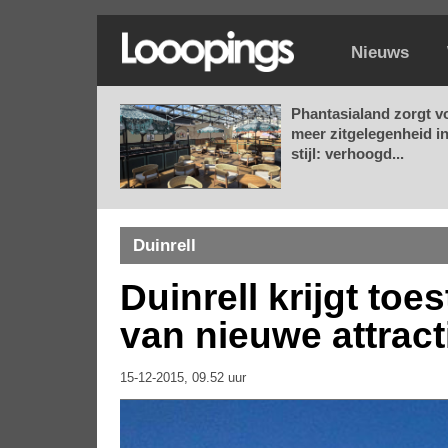
Nieuws
Phantasialand zorgt v
meer zitgelegenheid i
stijl: verhoogd...
Duinrell
Duinrell krijgt t
van nieuwe attract
15-12-2015, 09.52 uur