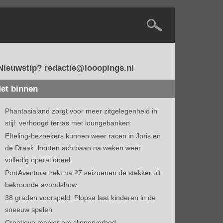
Nieuwstip? redactie@looopings.nl
et binnen
Phantasialand zorgt voor meer zitgelegenheid in
stijl: verhoogd terras met loungebanken
Efteling-bezoekers kunnen weer racen in Joris en
de Draak: houten achtbaan na weken weer
volledig operationeel
PortAventura trekt na 27 seizoenen de stekker uit
bekroonde avondshow
38 graden voorspeld: Plopsa laat kinderen in de
sneeuw spelen
Creatieve manier om slipperverbod