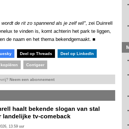
wordt de rit zo spannend als je zelf wil"
, zei Duinrell
enelux te vinden is, komt achterin het park te liggen,
orden de naam en het thema bekendgemaakt.
■
M
luesky
Deel op Threads
Deel op LinkedIn
 kopiëren
Corrigeer
vrij?
Neem een abonnement
rell haalt bekende slogan van stal
r landelijke tv-comeback
026, 13.59 uur