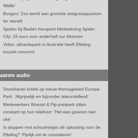
Walibi'
Burgers' Zoo werkt aan grootste zeegrasaquarium
ter wereld
Spelen bij Beelen heropent klimbeleving Spider
City: 25 euro voor anderhalf uur klimmen
Video: attractiepark in Australië heeft Efteling-
muziek omarmd
aatste audio
Snoeiharde kritiek op nieuw themagebied Europa-
Park: 'Afgrijselijk en bijzonder teleurstellend'
Medewerkers Woezel & Pip-pretpark zitten
constant op hun telefoon: 'Het was gewoon niet
oké'
Is stoppen met schoolreisjes dé oplossing voor de
Efteling? 'Pijnlijk om te constateren'