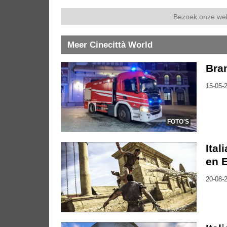
Bezoek onze we
Meer Cinecittà World
Bran
15-05-2
FOTO'S
Ital
en 
20-08-2