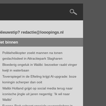
Nieuwstip? redactie@looopings.nl
et binnen
Politiehelikopter zoekt mannen na tonen
geslachtsdeel in Attractiepark Slagharen
Bloederig ongeluk in Walibi: bezoeker raakt vinger
kwijt in waterbaan
Toverspiegel in de Efteling krijgt AI-upgrade: boze
koningin scherper dan ooit
Walibi Holland grijpt op social media terug naar
iconische jingle uit jaren negentig: 'Ik wil naar
Walibi'
Europa-Park schrapt speciale vuurwerkshow in