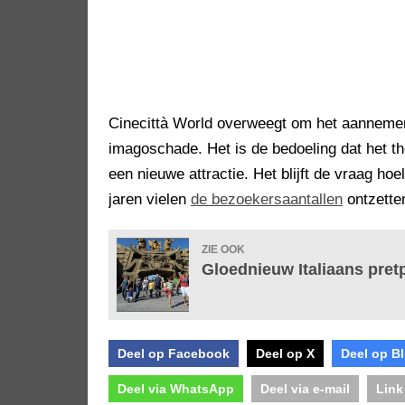
Cinecittà World overweegt om het aannemer
imagoschade. Het is de bedoeling dat het t
een nieuwe attractie. Het blijft de vraag ho
jaren vielen
de bezoekersaantallen
ontzette
ZIE OOK
Gloednieuw Italiaans pret
Deel op Facebook
Deel op X
Deel op B
Deel via WhatsApp
Deel via e-mail
Link