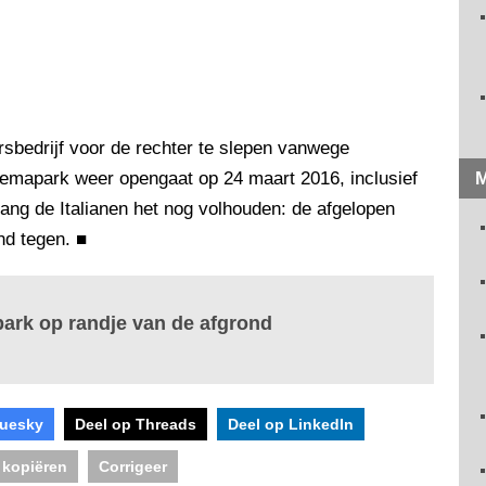
sbedrijf voor de rechter te slepen vanwege
hemapark weer opengaat op 24 maart 2016, inclusief
M
elang de Italianen het nog volhouden: de afgelopen
nd tegen.
■
park op randje van de afgrond
luesky
Deel op Threads
Deel op LinkedIn
 kopiëren
Corrigeer