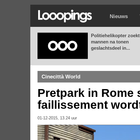
Nieuws
Politiehelikopter zoekt
mannen na tonen
geslachtsdeel in...
Cinecittà World
Pretpark in Rome s
faillissement word
01-12-2015, 13.24 uur