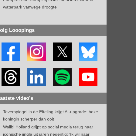
waterpark vanwege droogte
olg Looopings
aatste video's
Toverspiegel in de Efteling krijgt AI-upgrade: boze
koningin scherper dan ooit
Walibi Holland grijpt op social media terug naar
iconische jingle uit jaren negentig: 'Ik wil naar