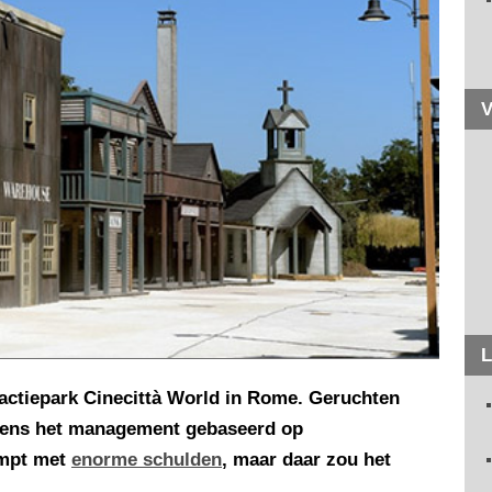
V
L
ractiepark Cinecittà World in Rome. Geruchten
lgens het management gebaseerd op
ampt met
enorme schulden
, maar daar zou het