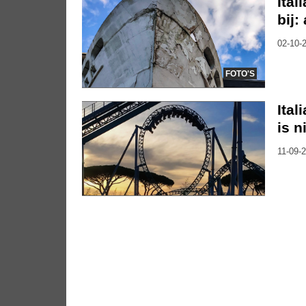
Ital
bij:
02-10-2
FOTO'S
Ital
is n
11-09-2