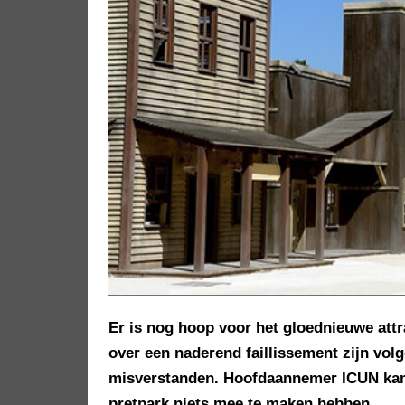
Er is nog hoop voor het gloednieuwe att
over een naderend faillissement zijn vo
misverstanden. Hoofdaannemer ICUN k
pretpark niets mee te maken hebben.