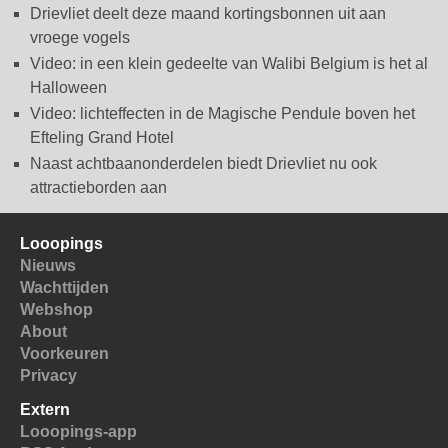
Drievliet deelt deze maand kortingsbonnen uit aan
vroege vogels
Video: in een klein gedeelte van Walibi Belgium is het al
Halloween
Video: lichteffecten in de Magische Pendule boven het
Efteling Grand Hotel
Naast achtbaanonderdelen biedt Drievliet nu ook
attractieborden aan
Looopings
Nieuws
Wachttijden
Webshop
About
Voorkeuren
Privacy
Extern
Looopings-app