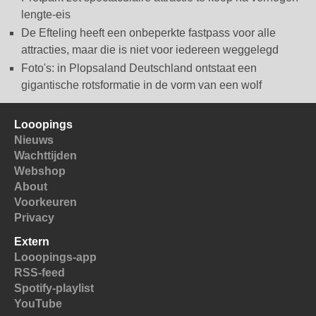
lengte-eis
De Efteling heeft een onbeperkte fastpass voor alle
attracties, maar die is niet voor iedereen weggelegd
Foto's: in Plopsaland Deutschland ontstaat een
gigantische rotsformatie in de vorm van een wolf
Looopings
Nieuws
Wachttijden
Webshop
About
Voorkeuren
Privacy
Extern
Looopings-app
RSS-feed
Spotify-playlist
YouTube