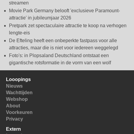
streamen
Movie Park Germany belooft 'exclusieve Paramount-
attractie' in jubileumjaar 2026
Pretpark zet spectaculaire attractie te koop na verhogen
lengte-eis
De Efteling heeft een onbeperkte fastpass voor alle
attracties, maar die is niet voor iedereen weggelegd
Foto's: in Plopsaland Deutschland ontstaat een
gigantische rotsformatie in de vorm van een wolf
Looopings
Nieuws
Wachttijden
Webshop
About
Voorkeuren
Privacy
Extern