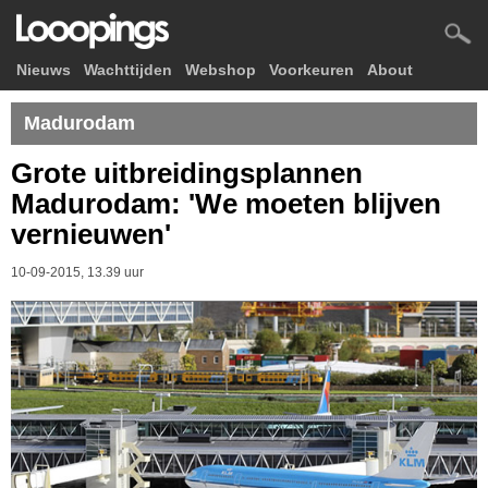
Nieuws
Wachttijden
Webshop
Voorkeuren
About
Madurodam
Grote uitbreidingsplannen
Madurodam: 'We moeten blijven
vernieuwen'
10-09-2015, 13.39 uur