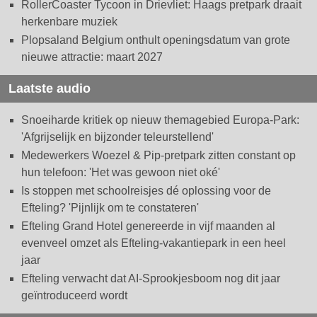
RollerCoaster Tycoon in Drievliet: Haags pretpark draait
herkenbare muziek
Plopsaland Belgium onthult openingsdatum van grote
nieuwe attractie: maart 2027
Laatste audio
Snoeiharde kritiek op nieuw themagebied Europa-Park:
'Afgrijselijk en bijzonder teleurstellend'
Medewerkers Woezel & Pip-pretpark zitten constant op
hun telefoon: 'Het was gewoon niet oké'
Is stoppen met schoolreisjes dé oplossing voor de
Efteling? 'Pijnlijk om te constateren'
Efteling Grand Hotel genereerde in vijf maanden al
evenveel omzet als Efteling-vakantiepark in een heel
jaar
Efteling verwacht dat AI-Sprookjesboom nog dit jaar
geïntroduceerd wordt