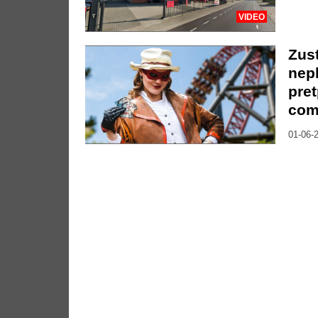
VIDEO
Zust
nep
pre
com
01-06-2