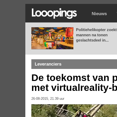
Nieuws
Politiehelikopter zoekt
mannen na tonen
geslachtsdeel in...
Leveranciers
De toekomst van pr
met virtualreality-b
26-08-2015, 21.39 uur