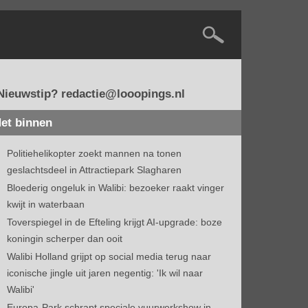
Nieuwstip? redactie@looopings.nl
et binnen
Politiehelikopter zoekt mannen na tonen
geslachtsdeel in Attractiepark Slagharen
Bloederig ongeluk in Walibi: bezoeker raakt vinger
kwijt in waterbaan
Toverspiegel in de Efteling krijgt AI-upgrade: boze
koningin scherper dan ooit
Walibi Holland grijpt op social media terug naar
iconische jingle uit jaren negentig: 'Ik wil naar
Walibi'
Europa-Park schrapt speciale vuurwerkshow in