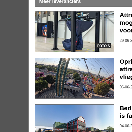
Meer leveranciers
Att
moge
voor
29-06-2
FOTO'S
Opr
attr
vli
06-06-2
Bedr
is f
04-06-2