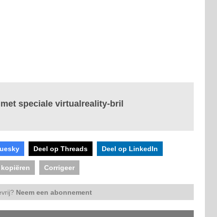
et speciale virtualreality-bril
luesky
Deel op Threads
Deel op LinkedIn
 kopiëren
Corrigeer
vrij?
Neem een abonnement