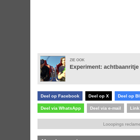
ZIE OOK
Experiment: achtbaanritje m
Deel op Facebook
Deel op X
Deel op B
Deel via WhatsApp
Deel via e-mail
Link
Looopings reclame