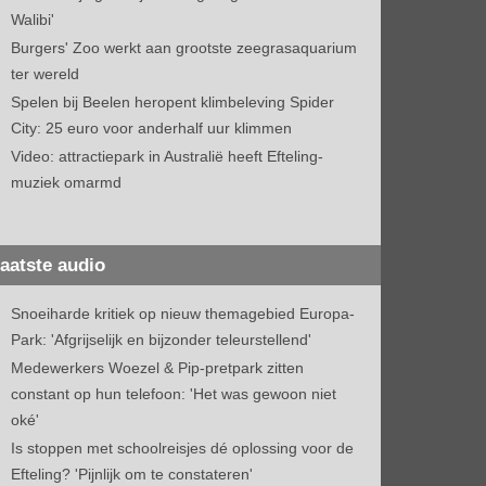
Walibi'
Burgers' Zoo werkt aan grootste zeegrasaquarium
ter wereld
Spelen bij Beelen heropent klimbeleving Spider
City: 25 euro voor anderhalf uur klimmen
Video: attractiepark in Australië heeft Efteling-
muziek omarmd
aatste audio
Snoeiharde kritiek op nieuw themagebied Europa-
Park: 'Afgrijselijk en bijzonder teleurstellend'
Medewerkers Woezel & Pip-pretpark zitten
constant op hun telefoon: 'Het was gewoon niet
oké'
Is stoppen met schoolreisjes dé oplossing voor de
Efteling? 'Pijnlijk om te constateren'