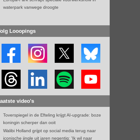
waterpark vanwege droogte
olg Looopings
aatste video's
Toverspiegel in de Efteling krijgt AI-upgrade: boze
koningin scherper dan ooit
Walibi Holland grijpt op social media terug naar
iconische jingle uit jaren negentig: 'Ik wil naar