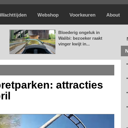
Wachttijden
Webshop
Voorkeuren
About
Bloederig ongeluk in
Walibi: bezoeker raakt
vinger kwijt in...
N
etparken: attracties
ril