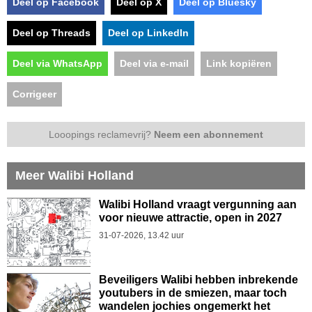
Deel op Facebook
Deel op X
Deel op Bluesky
Deel op Threads
Deel op LinkedIn
Deel via WhatsApp
Deel via e-mail
Link kopiëren
Corrigeer
Looopings reclamevrij?
Neem een abonnement
Meer Walibi Holland
Walibi Holland vraagt vergunning aan
voor nieuwe attractie, open in 2027
31-07-2026, 13.42 uur
Beveiligers Walibi hebben inbrekende
youtubers in de smiezen, maar toch
wandelen jochies ongemerkt het