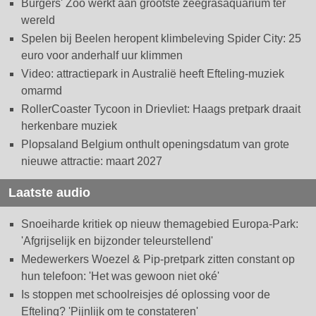
Burgers' Zoo werkt aan grootste zeegrasaquarium ter
wereld
Spelen bij Beelen heropent klimbeleving Spider City: 25
euro voor anderhalf uur klimmen
Video: attractiepark in Australië heeft Efteling-muziek
omarmd
RollerCoaster Tycoon in Drievliet: Haags pretpark draait
herkenbare muziek
Plopsaland Belgium onthult openingsdatum van grote
nieuwe attractie: maart 2027
Laatste audio
Snoeiharde kritiek op nieuw themagebied Europa-Park:
'Afgrijselijk en bijzonder teleurstellend'
Medewerkers Woezel & Pip-pretpark zitten constant op
hun telefoon: 'Het was gewoon niet oké'
Is stoppen met schoolreisjes dé oplossing voor de
Efteling? 'Pijnlijk om te constateren'