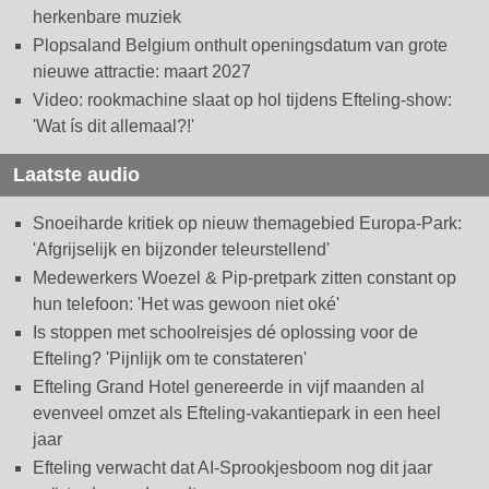
herkenbare muziek
Plopsaland Belgium onthult openingsdatum van grote
nieuwe attractie: maart 2027
Video: rookmachine slaat op hol tijdens Efteling-show:
'Wat ís dit allemaal?!'
Laatste audio
Snoeiharde kritiek op nieuw themagebied Europa-Park:
'Afgrijselijk en bijzonder teleurstellend'
Medewerkers Woezel & Pip-pretpark zitten constant op
hun telefoon: 'Het was gewoon niet oké'
Is stoppen met schoolreisjes dé oplossing voor de
Efteling? 'Pijnlijk om te constateren'
Efteling Grand Hotel genereerde in vijf maanden al
evenveel omzet als Efteling-vakantiepark in een heel
jaar
Efteling verwacht dat AI-Sprookjesboom nog dit jaar