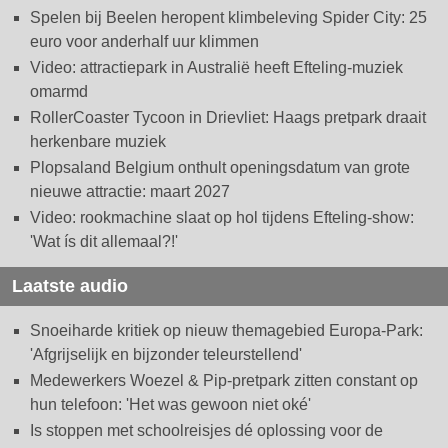
Spelen bij Beelen heropent klimbeleving Spider City: 25
euro voor anderhalf uur klimmen
Video: attractiepark in Australië heeft Efteling-muziek
omarmd
RollerCoaster Tycoon in Drievliet: Haags pretpark draait
herkenbare muziek
Plopsaland Belgium onthult openingsdatum van grote
nieuwe attractie: maart 2027
Video: rookmachine slaat op hol tijdens Efteling-show:
'Wat ís dit allemaal?!'
Laatste audio
Snoeiharde kritiek op nieuw themagebied Europa-Park:
'Afgrijselijk en bijzonder teleurstellend'
Medewerkers Woezel & Pip-pretpark zitten constant op
hun telefoon: 'Het was gewoon niet oké'
Is stoppen met schoolreisjes dé oplossing voor de