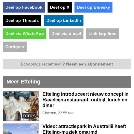
Deel op Facebook
Deel op X
Deel op Bluesky
Deel op Threads
Deel op LinkedIn
Deel via WhatsApp
Deel via e-mail
Link kopiëren
Corrigeer
Looopings reclamevrij?
Neem een abonnement
Meer Efteling
Efteling introduceert nieuw concept in
Raveleijn-restaurant: ontbijt, lunch en
diner
Gisteren, 23.55 uur
FOTO'S
Video: attractiepark in Australië heeft
Efteling-muziek omarmd