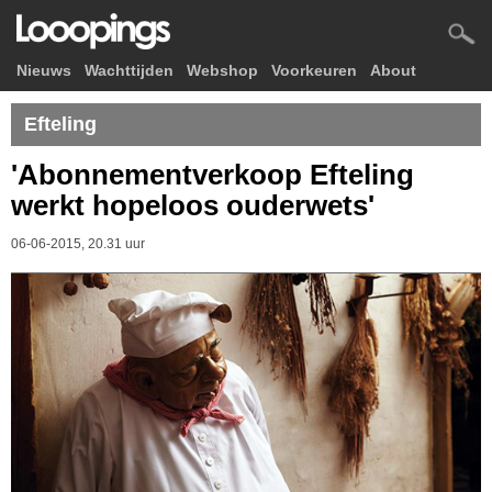
Nieuws
Wachttijden
Webshop
Voorkeuren
About
Efteling
'Abonnementverkoop Efteling
werkt hopeloos ouderwets'
06-06-2015, 20.31 uur