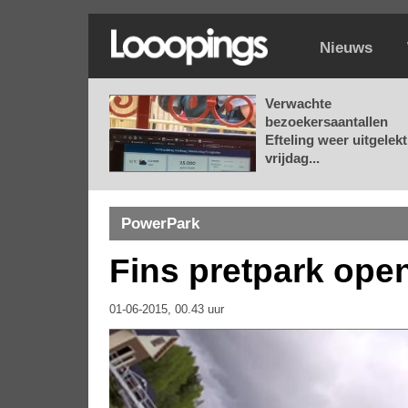
Nieuws
Verwachte
bezoekersaantallen
Efteling weer uitgelekt
vrijdag...
PowerPark
Fins pretpark ope
01-06-2015, 00.43 uur