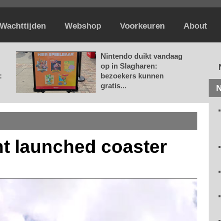
Wachttijden
Webshop
Voorkeuren
About
Nintendo duikt vandaag
op in Slagharen:
:
bezoekers kunnen
gratis...
N
nt launched coaster