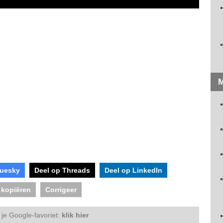
M
luesky
Deel op Threads
Deel op LinkedIn
 kopiëren
Corrigeer
je Google-favoriet:
klik hier