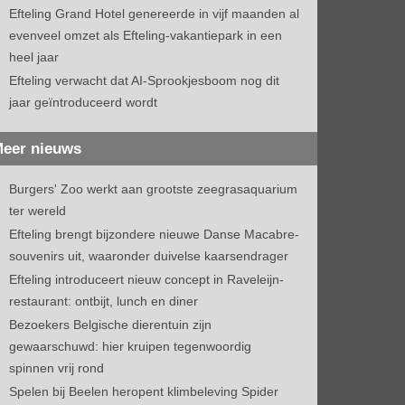
Efteling Grand Hotel genereerde in vijf maanden al
evenveel omzet als Efteling-vakantiepark in een
heel jaar
Efteling verwacht dat AI-Sprookjesboom nog dit
jaar geïntroduceerd wordt
eer nieuws
Burgers' Zoo werkt aan grootste zeegrasaquarium
ter wereld
Efteling brengt bijzondere nieuwe Danse Macabre-
souvenirs uit, waaronder duivelse kaarsendrager
Efteling introduceert nieuw concept in Raveleijn-
restaurant: ontbijt, lunch en diner
Bezoekers Belgische dierentuin zijn
gewaarschuwd: hier kruipen tegenwoordig
spinnen vrij rond
Spelen bij Beelen heropent klimbeleving Spider