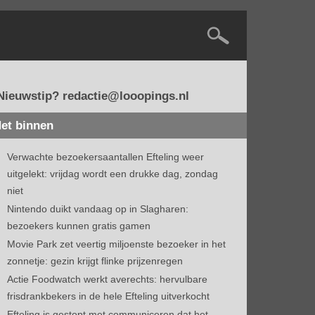
Nieuwstip? redactie@looopings.nl
et binnen
Verwachte bezoekersaantallen Efteling weer
uitgelekt: vrijdag wordt een drukke dag, zondag
niet
Nintendo duikt vandaag op in Slagharen:
bezoekers kunnen gratis gamen
Movie Park zet veertig miljoenste bezoeker in het
zonnetje: gezin krijgt flinke prijzenregen
Actie Foodwatch werkt averechts: hervulbare
frisdrankbekers in de hele Efteling uitverkocht
Efteling is gestopt met communiceren dat het