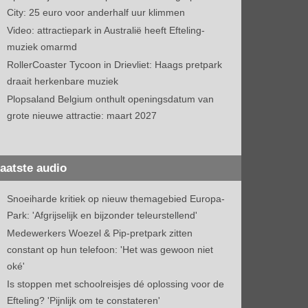
City: 25 euro voor anderhalf uur klimmen
Video: attractiepark in Australië heeft Efteling-
muziek omarmd
RollerCoaster Tycoon in Drievliet: Haags pretpark
draait herkenbare muziek
Plopsaland Belgium onthult openingsdatum van
grote nieuwe attractie: maart 2027
aatste audio
Snoeiharde kritiek op nieuw themagebied Europa-
Park: 'Afgrijselijk en bijzonder teleurstellend'
Medewerkers Woezel & Pip-pretpark zitten
constant op hun telefoon: 'Het was gewoon niet
oké'
Is stoppen met schoolreisjes dé oplossing voor de
Efteling? 'Pijnlijk om te constateren'