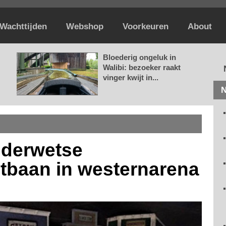
Wachttijden
Webshop
Voorkeuren
About
Bloederig ongeluk in
Walibi: bezoeker raakt
vinger kwijt in...
N
uderwetse
tbaan in westernarena