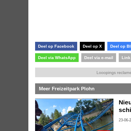
Deel op Facebook
Deel op X
Deel op B
Deel via WhatsApp
Deel via e-mail
Link
Looopings reclame
Meer Freizeitpark Plohn
Nie
schi
23-06-2