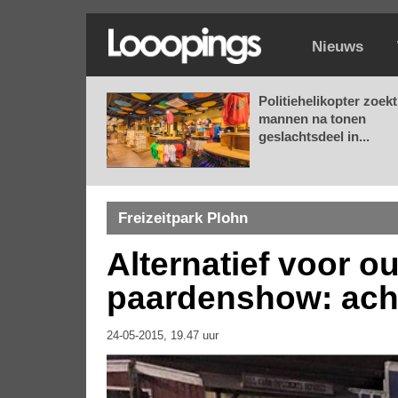
Nieuws
Politiehelikopter zoekt
mannen na tonen
geslachtsdeel in...
Freizeitpark Plohn
Alternatief voor o
paardenshow: ach
24-05-2015, 19.47 uur