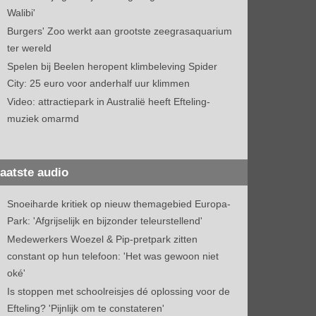
Walibi'
Burgers' Zoo werkt aan grootste zeegrasaquarium
ter wereld
Spelen bij Beelen heropent klimbeleving Spider
City: 25 euro voor anderhalf uur klimmen
Video: attractiepark in Australië heeft Efteling-
muziek omarmd
aatste audio
Snoeiharde kritiek op nieuw themagebied Europa-
Park: 'Afgrijselijk en bijzonder teleurstellend'
Medewerkers Woezel & Pip-pretpark zitten
constant op hun telefoon: 'Het was gewoon niet
oké'
Is stoppen met schoolreisjes dé oplossing voor de
Efteling? 'Pijnlijk om te constateren'