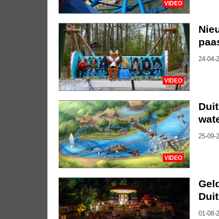
VIDEO
Nie
paa
24-04-2
VIDEO
Duit
wat
25-09-2
VIDEO
Geld
Duit
01-08-2