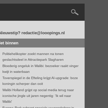
Nieuwstip? redactie@looopings.nl
et binnen
Politiehelikopter zoekt mannen na tonen
geslachtsdeel in Attractiepark Slagharen
Bloederig ongeluk in Walibi: bezoeker raakt vinger
kwijt in waterbaan
Toverspiegel in de Efteling krijgt AI-upgrade: boze
koningin scherper dan ooit
Walibi Holland grijpt op social media terug naar
iconische jingle uit jaren negentig: 'Ik wil naar
Walibi'
Europa-Park schrapt speciale vuurwerkshow in