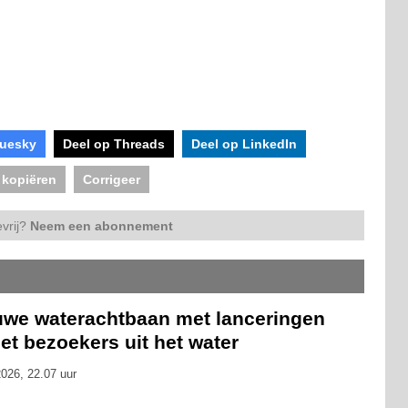
luesky
Deel op Threads
Deel op LinkedIn
 kopiëren
Corrigeer
vrij?
Neem een abonnement
uwe waterachtbaan met lanceringen
et bezoekers uit het water
026, 22.07 uur