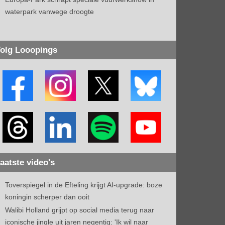
waterpark vanwege droogte
olg Looopings
aatste video's
Toverspiegel in de Efteling krijgt AI-upgrade: boze
koningin scherper dan ooit
Walibi Holland grijpt op social media terug naar
iconische jingle uit jaren negentig: 'Ik wil naar