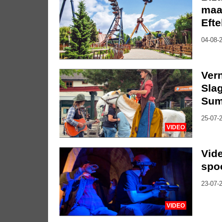
maa
Efte
04-08-2
Vern
Slag
Sum
25-07-2
VIDEO
Vide
spo
23-07-2
VIDEO