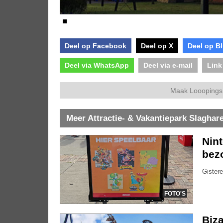
■
Deel op Facebook
Deel op X
Deel op B
Deel via WhatsApp
Deel via e-mail
Link
Maak Looopings 
Meer Attractie- & Vakantiepark Slaghar
Nin
bez
Gistere
FOTO'S
Biza