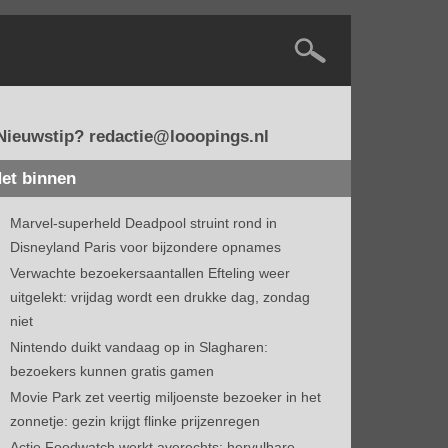
Nieuwstip? redactie@looopings.nl
et binnen
Marvel-superheld Deadpool struint rond in
Disneyland Paris voor bijzondere opnames
Verwachte bezoekersaantallen Efteling weer
uitgelekt: vrijdag wordt een drukke dag, zondag
niet
Nintendo duikt vandaag op in Slagharen:
bezoekers kunnen gratis gamen
Movie Park zet veertig miljoenste bezoeker in het
zonnetje: gezin krijgt flinke prijzenregen
Actie Foodwatch werkt averechts: hervulbare