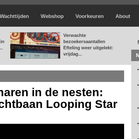
Wachttijden
Webshop
Voorkeuren
About
Verwachte
in
bezoekersaantallen
..
Efteling weer uitgelekt:
vrijdag...
N
haren in de nesten:
chtbaan Looping Star