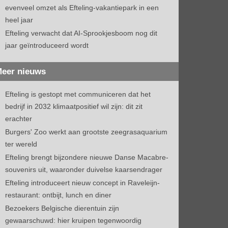
evenveel omzet als Efteling-vakantiepark in een
heel jaar
Efteling verwacht dat AI-Sprookjesboom nog dit
jaar geïntroduceerd wordt
eer nieuws
Efteling is gestopt met communiceren dat het
bedrijf in 2032 klimaatpositief wil zijn: dit zit
erachter
Burgers' Zoo werkt aan grootste zeegrasaquarium
ter wereld
Efteling brengt bijzondere nieuwe Danse Macabre-
souvenirs uit, waaronder duivelse kaarsendrager
Efteling introduceert nieuw concept in Raveleijn-
restaurant: ontbijt, lunch en diner
Bezoekers Belgische dierentuin zijn
gewaarschuwd: hier kruipen tegenwoordig