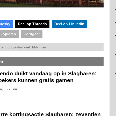
luesky
Deel op Threads
Deel op LinkedIn
 kopiëren
Corrigeer
je Google-favoriet:
klik hier
en
tendo duikt vandaag op in Slagharen:
oekers kunnen gratis gamen
n, 15.23 uur
rre kortingsactie Slagharen: zeventien