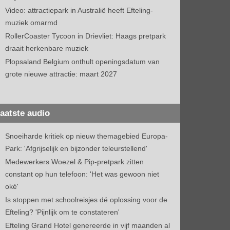
Video: attractiepark in Australië heeft Efteling-
muziek omarmd
RollerCoaster Tycoon in Drievliet: Haags pretpark
draait herkenbare muziek
Plopsaland Belgium onthult openingsdatum van
grote nieuwe attractie: maart 2027
aatste audio
Snoeiharde kritiek op nieuw themagebied Europa-
Park: 'Afgrijselijk en bijzonder teleurstellend'
Medewerkers Woezel & Pip-pretpark zitten
constant op hun telefoon: 'Het was gewoon niet
oké'
Is stoppen met schoolreisjes dé oplossing voor de
Efteling? 'Pijnlijk om te constateren'
Efteling Grand Hotel genereerde in vijf maanden al