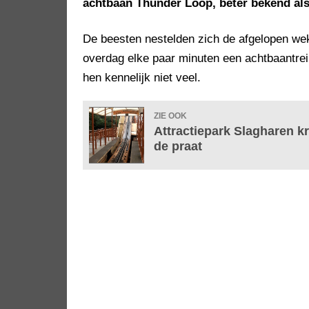
achtbaan Thunder Loop, beter bekend als
De beesten nestelden zich de afgelopen wek
overdag elke paar minuten een achtbaantrein
hen kennelijk niet veel.
ZIE OOK
Attractiepark Slagharen k
de praat